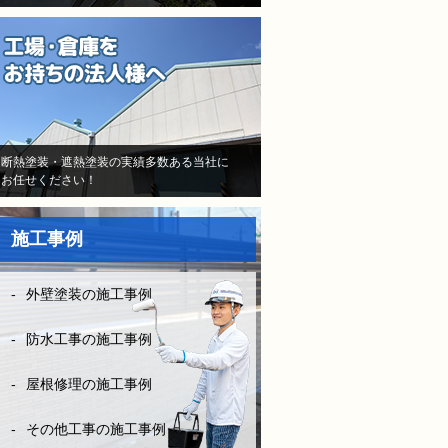
と信用して（株）モレナシホ
ームさんで再度防水工事、施
工をお願いしました。
当初はB社のトラウマで不安
しかなかったけど、（株）モ
レナシホームさんはとにかく
納得いく丁寧な説明や、時間
断熱塗装・遮熱塗装の実績多数ある当社に
お任せください！
を費やしてくださり、また報
告書や日程など、仕事がきち
んとされていて、本当に安心
施工事例
して、お任せできました。B
社とは全く比べものになりま
せん。
外壁塗装の施工事例
お客様に対してしっかり寄り
添い向き合って頂き、その日
防水工事の施工事例
の施工状況をLINEの写メにて
確認ができたりと、徹底した
屋根修理の施工事例
管理とお客様の配慮等連携さ
れ凄く安心できました。
その他工事の施工事例