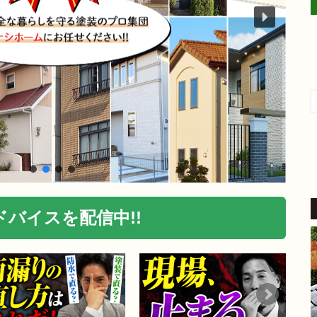
aki -t
4 か月 前
外壁塗装をお願いしました。
​稲沢市内の自宅も築24年が経
過し、汚れやひび割れなど流
石に外壁の補修をしないとい
けないと考えていたところ、
続きを読む
地元業者から評判の良いこち
らにご相談しました。
​見積り前の調査では、バルコ
ニーの苔の状態を見て「この
バイスを配信中!!
部分は塗装もできるが、サイ
ディングを張り替えた方が良
い」とはっきり提案してくだ
さいました。
家の状態に合わせた的確なア
ドバイスをいただけたこと