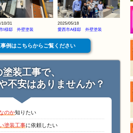
/10/31
2025/05/18
市I様邸 外壁塗装
愛西市A様邸 外壁塗装
工事例はこちらからご覧ください
の塗装工事で、
や不安はありませんか？
なのか
知りたい
い塗装工事
に依頼したい