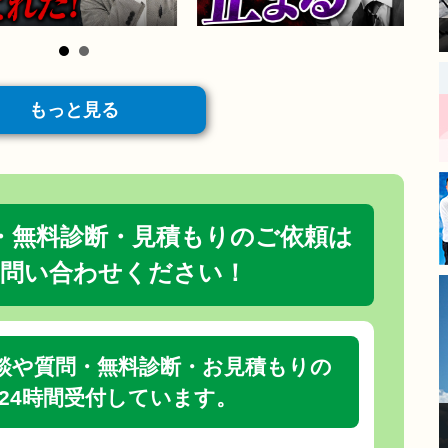
が、大きな安心感と決め手に
なりました。
​現場に来てくださった職人さ
んは、細かい部分まで非常に
丁寧な仕事をされており、毎
日の進捗報告もあったので安
もっと見る
心してお任せできました。
​長年の傷みが気になっていた
箇所も新築のように綺麗にな
り、大変満足しています。
モレナシホームさんにお願い
・無料診断・見積もりのご依頼は
して本当に良かったです。あ
りがとうございました。
問い合わせください！
談や質問・無料診断・お見積もりの
24時間受付しています。