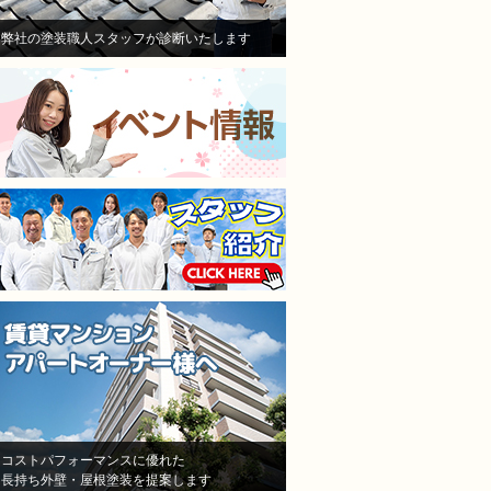
けして、その後退所され、お
き依頼しました。
部屋は、全部屋水漏れ！大損
職人さんは寒い中真剣に
弊社の塗装職人スタッフが診断いたします
害！即業者に連絡して、原因
ていただいて頑張ってや
を追求すべく様依頼！
くれました。
施工担当者3人が調査に来
仕上がりも満足してます
て、結果原因が施工不良と認
本当に狭くて足場がたた
めた！しかし、「安いから、
ところもなんとかして塗
防水が薄くなった！」「鳥が
くれました。
突っついたりする亀裂だ！」
隣の方への近隣挨拶や近
とか色々訳分からないいい訳
の説明までしっかりして
をしてきました。
だいてお隣さんのご協力
結局自分達の施工不良を認め
ただきながら塗り替えで
たにも関わらず、保証はな
ので本当に良かったです
し！一年も経ってないのに、
水漏れ！ありえない！怒り
しかありませんでした
その後A社の（株）モレナシ
ホームさんへ再度見積もりを
依頼！
状況を説明し、凄く親身に相
コストパフォーマンスに優れた
長持ち外壁・屋根塗装を提案します
談にのって頂き、今度こそは