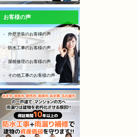
防水工事は決して安ければい
い！はダメです。水漏れをし
ては意味がない！やはりそれ
お客様の声
なりにお金はかかりますが、
長い年月を考えたら、妥当な
外壁塗装のお客様の声
金額です。やはり、安心と信
頼あるきちんとした業者を選
ぶ事は大切だなーとこの度凄
防水工事のお客様の声
く勉強になりました。
屋根修理のお客様の声
（株）モレナシホームさんに
防水工事お願いして本当に良
その他工事のお客様の声
かったと思います。
今後も点検やメンテナンス等
お世話になりますが、宜しく
お願いします。
防水工事、施工完工し、やっ
と、ホッとできました。
感謝しかないです。
本当にありがとうございまし