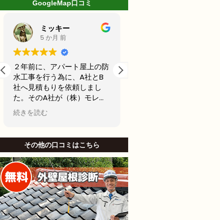
GoogleMap口コミ
ミッキー
林克己
5 か月 前
6 か月 前
２年前に、アパート屋上の防
前回20年前に外壁塗装
水工事を行う為に、A社とB
古くなってきたからどこ
社へ見積もりを依頼しまし
用できるところで最後の
た。そのA社が（株）モレナ
テナンスの外壁塗装をし
シホームさんでした。
思ってました。
続きを読む
続きを読む
当初私は、水漏れがないのな
名古屋市で信頼できそう
ら、少しでも安い方が良いと
社から2社見積もりをと
B社を選び防水工事，施工を
した。
その他の口コミはこちら
お願いしました。Ｂしかし、
他社と比較したときにモ
半年も立たないうちに、沢山
シホームさんでは説明が
の亀裂がはいり、業者に連絡
かりされてて、狭い部分
して、その後補修工事をし、
りましたがモレナシホー
さらに3ヶ月後に賃貸で貸し
んは狭い部分まで施工し
ていたお部屋に水漏れを起こ
といけないとやりにくい
し、住人さんにご迷惑をおか
も手を抜かないことを安