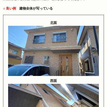
○ 良い例
建物全体が写っている
北面
西面