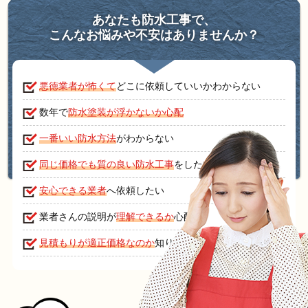
あなたも防水工事で、
こんなお悩みや不安はありませんか？
悪徳業者が怖くて
どこに依頼していいかわからない
数年で
防水塗装が浮かないか心配
一番いい防水方法
がわからない
同じ価格でも質の良い防水工事
をしたい
安心できる業者
へ依頼したい
業者さんの説明が
理解できるか
心配
見積もりが適正価格なのか
知りたい