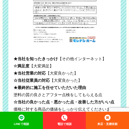
★当社を知ったきっかけ
【その他インターネット】
☆満足度
【大変満足】
★当社営業の対応
【大変良かった】
☆当社従業員の対応
【大変良かった】
★最終的に施工を任せていただいた理由
塗料の質の良さとアフター点検をしてもらえる点
☆当社の良かった点・悪かった点・改善した方がいい点
価格に対する商品の価値をしっかり伝えてくださいまし
た。
予算より高くなりましたが自信をもって勧めてくれてい
LINEで相談
電話で相談
来店・見積依頼