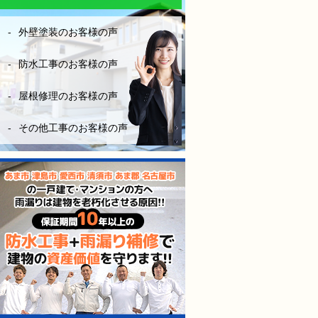
なりにお金はかかりますが、
長い年月を考えたら、妥当な
外壁塗装のお客様の声
金額です。やはり、安心と信
頼あるきちんとした業者を選
ぶ事は大切だなーとこの度凄
防水工事のお客様の声
く勉強になりました。
屋根修理のお客様の声
（株）モレナシホームさんに
防水工事お願いして本当に良
その他工事のお客様の声
かったと思います。
今後も点検やメンテナンス等
お世話になりますが、宜しく
お願いします。
防水工事、施工完工し、やっ
と、ホッとできました。
感謝しかないです。
本当にありがとうございまし
た。