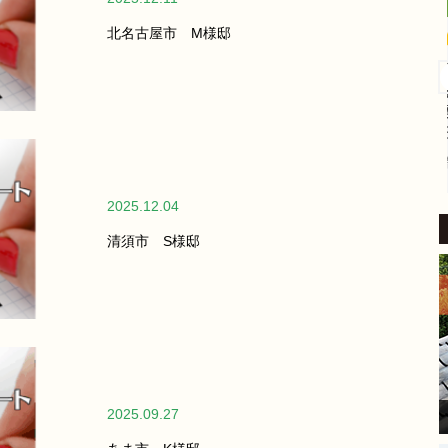
4 か月 前
北名古屋市 M様邸
外壁塗装をお願いしました。
​稲沢市内の自宅も築24年が経
過し、汚れやひび割れなど流
石に外壁の補修をしないとい
けないと考えていたところ、
続きを読む
地元業者から評判の良いこち
らにご相談しました。
2025.12.04
​見積り前の調査では、バルコ
ニーの苔の状態を見て「この
清須市 S様邸
部分は塗装もできるが、サイ
ディングを張り替えた方が良
い」とはっきり提案してくだ
さいました。
家の状態に合わせた的確なア
ドバイスをいただけたこと
が、大きな安心感と決め手に
なりました。
2025.09.27
​現場に来てくださった職人さ
んは、細かい部分まで非常に