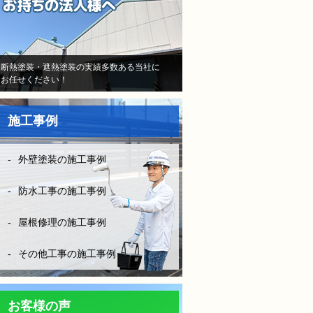
当初はB社のトラウマで不安
しかなかったけど、（株）モ
レナシホームさんはとにかく
納得いく丁寧な説明や、時間
断熱塗装・遮熱塗装の実績多数ある当社に
お任せください！
を費やしてくださり、また報
告書や日程など、仕事がきち
んとされていて、本当に安心
施工事例
して、お任せできました。B
社とは全く比べものになりま
せん。
外壁塗装の施工事例
お客様に対してしっかり寄り
添い向き合って頂き、その日
防水工事の施工事例
の施工状況をLINEの写メにて
確認ができたりと、徹底した
屋根修理の施工事例
管理とお客様の配慮等連携さ
れ凄く安心できました。
その他工事の施工事例
防水工事は決して安ければい
い！はダメです。水漏れをし
ては意味がない！やはりそれ
お客様の声