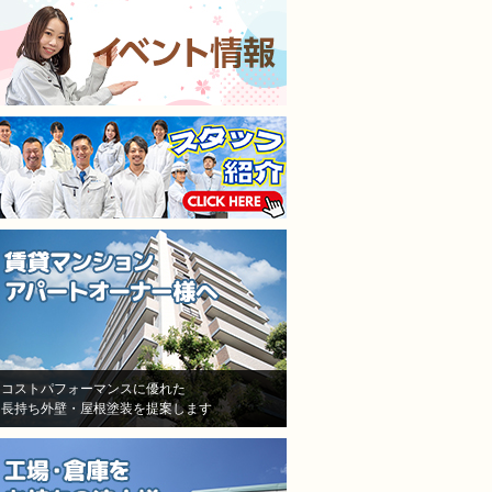
施工担当者3人が調査に来
仕上がりも満足してます
て、結果原因が施工不良と認
本当に狭くて足場がたた
めた！しかし、「安いから、
ところもなんとかして塗
防水が薄くなった！」「鳥が
くれました。
突っついたりする亀裂だ！」
隣の方への近隣挨拶や近
とか色々訳分からないいい訳
の説明までしっかりして
をしてきました。
だいてお隣さんのご協力
結局自分達の施工不良を認め
ただきながら塗り替えで
たにも関わらず、保証はな
ので本当に良かったです
し！一年も経ってないのに、
水漏れ！ありえない！怒り
しかありませんでした
その後A社の（株）モレナシ
ホームさんへ再度見積もりを
依頼！
状況を説明し、凄く親身に相
コストパフォーマンスに優れた
長持ち外壁・屋根塗装を提案します
談にのって頂き、今度こそは
と信用して（株）モレナシホ
ームさんで再度防水工事、施
工をお願いしました。