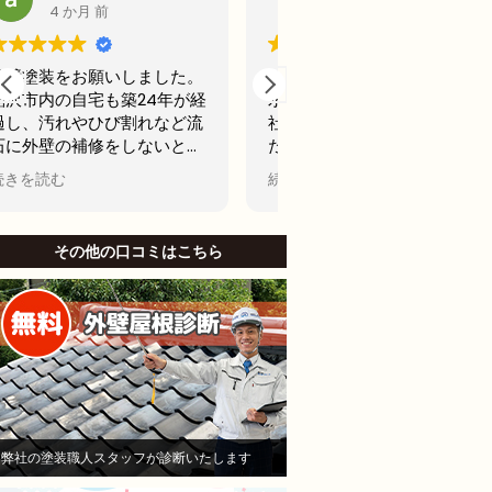
5 か月 前
6 か月 前
２年前に、アパート屋上の防
前回20年前に外壁塗装
水工事を行う為に、A社とB
古くなってきたからどこ
社へ見積もりを依頼しまし
用できるところで最後の
た。そのA社が（株）モレナ
テナンスの外壁塗装をし
シホームさんでした。
思ってました。
続きを読む
続きを読む
当初私は、水漏れがないのな
名古屋市で信頼できそう
ら、少しでも安い方が良いと
社から2社見積もりをと
B社を選び防水工事，施工を
した。
その他の口コミはこちら
お願いしました。Ｂしかし、
他社と比較したときにモ
半年も立たないうちに、沢山
シホームさんでは説明が
の亀裂がはいり、業者に連絡
かりされてて、狭い部分
して、その後補修工事をし、
りましたがモレナシホー
さらに3ヶ月後に賃貸で貸し
んは狭い部分まで施工し
ていたお部屋に水漏れを起こ
といけないとやりにくい
し、住人さんにご迷惑をおか
も手を抜かないことを安
けして、その後退所され、お
き依頼しました。
部屋は、全部屋水漏れ！大損
職人さんは寒い中真剣に
弊社の塗装職人スタッフが診断いたします
害！即業者に連絡して、原因
ていただいて頑張ってや
を追求すべく様依頼！
くれました。