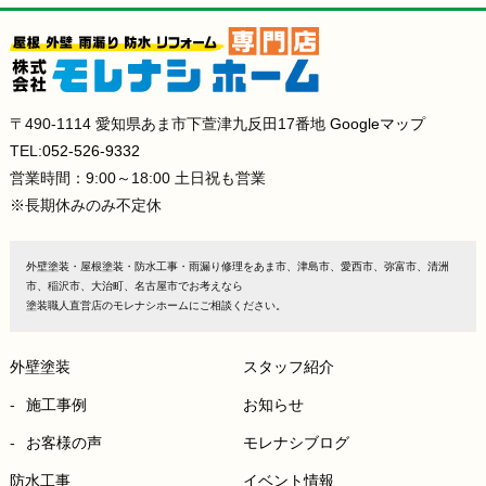
〒490-1114 愛知県あま市下萱津九反田17番地
Googleマップ
TEL:
052-526-9332
営業時間：9:00～18:00 土日祝も営業
※長期休みのみ不定休
外壁塗装・屋根塗装・防水工事・雨漏り修理をあま市、津島市、愛西市、弥富市、清洲
市、稲沢市、大治町、名古屋市でお考えなら
塗装職人直営店のモレナシホームにご相談ください。
外壁塗装
スタッフ紹介
施工事例
お知らせ
お客様の声
モレナシブログ
防水工事
イベント情報