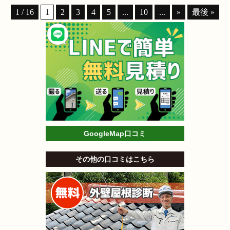
1 / 16
1
2
3
4
5
...
10
...
»
最後 »
GoogleMap口コミ
その他の口コミはこちら