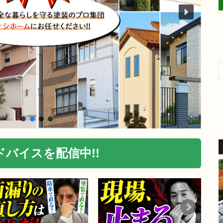
aki -t
4 か月 前
外壁塗装をお願いしました。
​稲沢市内の自宅も築24年が経
過し、汚れやひび割れなど流
石に外壁の補修をしないとい
けないと考えていたところ、
続きを読む
地元業者から評判の良いこち
らにご相談しました。
​見積り前の調査では、バルコ
ニーの苔の状態を見て「この
バイスを配信中!!
部分は塗装もできるが、サイ
ディングを張り替えた方が良
い」とはっきり提案してくだ
さいました。
家の状態に合わせた的確なア
ドバイスをいただけたこと