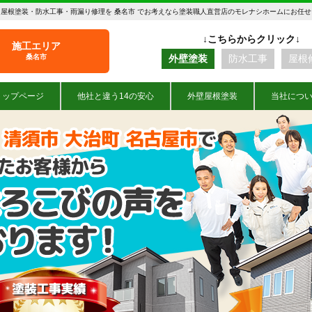
屋根塗装・防水工事・雨漏り修理を 桑名市 でお考えなら塗装職人直営店のモレナシホームにお任
施工エリア
桑名市
外壁塗装
防水工事
屋根
トップページ
他社と違う14の安心
外壁屋根塗装
当社につ