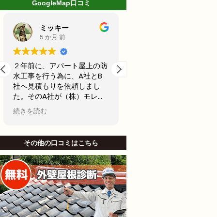
GoogleMap口コミ
ミッキー
林克己
5 か月 前
6 か月 前
２年前に、アパート屋上の防
前回20年前に外壁塗装
水工事を行う為に、A社とB
古くなってきたからどこ
社へ見積もりを依頼しまし
用できるところで最後の
た。そのA社が（株）モレナ
テナンスの外壁塗装をし
シホームさんでした。
思ってました。
続きを読む
続きを読む
当初私は、水漏れがないのな
名古屋市で信頼できそう
ら、少しでも安い方が良いと
社から2社見積もりをと
B社を選び防水工事，施工を
した。
その他の口コミはこちら
お願いしました。Ｂしかし、
他社と比較したときにモ
半年も立たないうちに、沢山
シホームさんでは説明が
の亀裂がはいり、業者に連絡
かりされてて、狭い部分
して、その後補修工事をし、
りましたがモレナシホー
さらに3ヶ月後に賃貸で貸し
んは狭い部分まで施工し
ていたお部屋に水漏れを起こ
といけないとやりにくい
し、住人さんにご迷惑をおか
も手を抜かないことを安