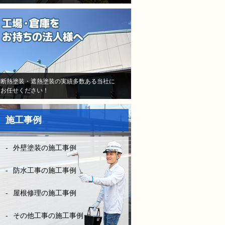
と信用して（株）モレナシホ
ームさんで再度防水工事、施
工をお願いしました。
当初はB社のトラウマで不安
しかなかったけど、（株）モ
レナシホームさんはとにかく
納得いく丁寧な説明や、時間
断熱塗装・遮熱塗装の実績多数ある当社に
お任せください！
を費やしてくださり、また報
告書や日程など、仕事がきち
んとされていて、本当に安心
施工事例
して、お任せできました。B
社とは全く比べものになりま
せん。
外壁塗装の施工事例
お客様に対してしっかり寄り
添い向き合って頂き、その日
防水工事の施工事例
の施工状況をLINEの写メにて
確認ができたりと、徹底した
屋根修理の施工事例
管理とお客様の配慮等連携さ
れ凄く安心できました。
その他工事の施工事例