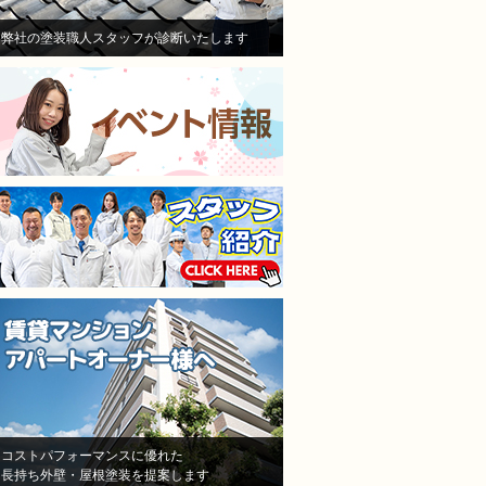
けして、その後退所され、お
き依頼しました。
部屋は、全部屋水漏れ！大損
職人さんは寒い中真剣に
弊社の塗装職人スタッフが診断いたします
害！即業者に連絡して、原因
ていただいて頑張ってや
を追求すべく様依頼！
くれました。
施工担当者3人が調査に来
仕上がりも満足してます
て、結果原因が施工不良と認
本当に狭くて足場がたた
めた！しかし、「安いから、
ところもなんとかして塗
防水が薄くなった！」「鳥が
くれました。
突っついたりする亀裂だ！」
隣の方への近隣挨拶や近
とか色々訳分からないいい訳
の説明までしっかりして
をしてきました。
だいてお隣さんのご協力
結局自分達の施工不良を認め
ただきながら塗り替えで
たにも関わらず、保証はな
ので本当に良かったです
し！一年も経ってないのに、
水漏れ！ありえない！怒り
しかありませんでした
その後A社の（株）モレナシ
ホームさんへ再度見積もりを
依頼！
状況を説明し、凄く親身に相
コストパフォーマンスに優れた
長持ち外壁・屋根塗装を提案します
談にのって頂き、今度こそは