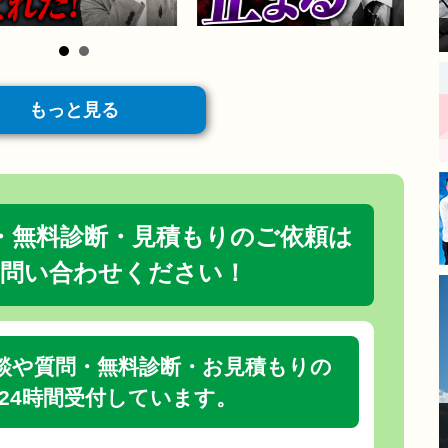
が、大きな安心感と決め手に
なりました。
​現場に来てくださった職人さ
んは、細かい部分まで非常に
丁寧な仕事をされており、毎
日の進捗報告もあったので安
もっと見る
心してお任せできました。
​長年の傷みが気になっていた
箇所も新築のように綺麗にな
り、大変満足しています。
モレナシホームさんにお願い
・無料診断・見積もりのご依頼は
して本当に良かったです。あ
りがとうございました。
問い合わせください！
談や質問・無料診断・お見積もりの
24時間受付しています。