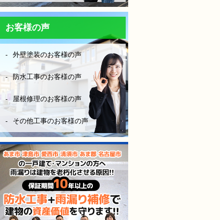
防水工事は決して安ければい
い！はダメです。水漏れをし
ては意味がない！やはりそれ
お客様の声
なりにお金はかかりますが、
長い年月を考えたら、妥当な
外壁塗装のお客様の声
金額です。やはり、安心と信
頼あるきちんとした業者を選
ぶ事は大切だなーとこの度凄
防水工事のお客様の声
く勉強になりました。
屋根修理のお客様の声
（株）モレナシホームさんに
防水工事お願いして本当に良
その他工事のお客様の声
かったと思います。
今後も点検やメンテナンス等
お世話になりますが、宜しく
お願いします。
防水工事、施工完工し、やっ
と、ホッとできました。
感謝しかないです。
本当にありがとうございまし