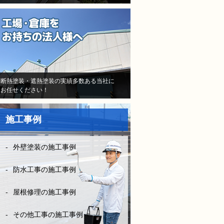
と信用して（株）モレナシホ
ームさんで再度防水工事、施
工をお願いしました。
当初はB社のトラウマで不安
しかなかったけど、（株）モ
レナシホームさんはとにかく
納得いく丁寧な説明や、時間
断熱塗装・遮熱塗装の実績多数ある当社に
お任せください！
を費やしてくださり、また報
告書や日程など、仕事がきち
んとされていて、本当に安心
施工事例
して、お任せできました。B
社とは全く比べものになりま
せん。
外壁塗装の施工事例
お客様に対してしっかり寄り
添い向き合って頂き、その日
防水工事の施工事例
の施工状況をLINEの写メにて
確認ができたりと、徹底した
屋根修理の施工事例
管理とお客様の配慮等連携さ
れ凄く安心できました。
その他工事の施工事例