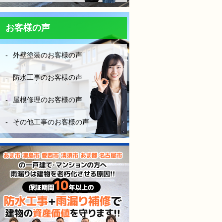
防水工事は決して安ければい
い！はダメです。水漏れをし
ては意味がない！やはりそれ
お客様の声
なりにお金はかかりますが、
長い年月を考えたら、妥当な
外壁塗装のお客様の声
金額です。やはり、安心と信
頼あるきちんとした業者を選
ぶ事は大切だなーとこの度凄
防水工事のお客様の声
く勉強になりました。
屋根修理のお客様の声
（株）モレナシホームさんに
防水工事お願いして本当に良
その他工事のお客様の声
かったと思います。
今後も点検やメンテナンス等
お世話になりますが、宜しく
お願いします。
防水工事、施工完工し、やっ
と、ホッとできました。
感謝しかないです。
本当にありがとうございまし