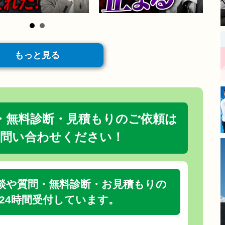
が、大きな安心感と決め手に
なりました。
​現場に来てくださった職人さ
んは、細かい部分まで非常に
丁寧な仕事をされており、毎
日の進捗報告もあったので安
もっと見る
心してお任せできました。
​長年の傷みが気になっていた
箇所も新築のように綺麗にな
り、大変満足しています。
モレナシホームさんにお願い
・無料診断・見積もりのご依頼は
して本当に良かったです。あ
りがとうございました。
問い合わせください！
談や質問・無料診断・お見積もりの
24時間受付しています。