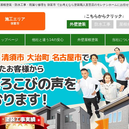
屋根塗装・防水工事・雨漏り修理を 弥富市 でお考えなら塗装職人直営店のモレナシホームにお任
施工エリア
弥富市
外壁塗装
防水工事
屋根
トップページ
他社と違う14の安心
外壁屋根塗装
当社につ