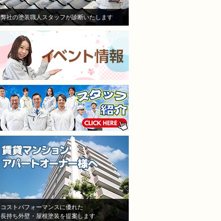
けして、その後退所され、お
き依頼しました。
部屋は、全部屋水漏れ！大損
職人さんは寒い中真剣に
弊社の塗装職人スタッフが診断いたします
害！即業者に連絡して、原因
ていただいて頑張ってや
を追求すべく様依頼！
くれました。
施工担当者3人が調査に来
仕上がりも満足してます
て、結果原因が施工不良と認
本当に狭くて足場がたた
めた！しかし、「安いから、
ところもなんとかして塗
防水が薄くなった！」「鳥が
くれました。
突っついたりする亀裂だ！」
隣の方への近隣挨拶や近
とか色々訳分からないいい訳
の説明までしっかりして
をしてきました。
だいてお隣さんのご協力
結局自分達の施工不良を認め
ただきながら塗り替えで
たにも関わらず、保証はな
ので本当に良かったです
し！一年も経ってないのに、
水漏れ！ありえない！怒り
しかありませんでした
その後A社の（株）モレナシ
ホームさんへ再度見積もりを
依頼！
状況を説明し、凄く親身に相
コストパフォーマンスに優れた
長持ち外壁・屋根塗装を提案します
談にのって頂き、今度こそは