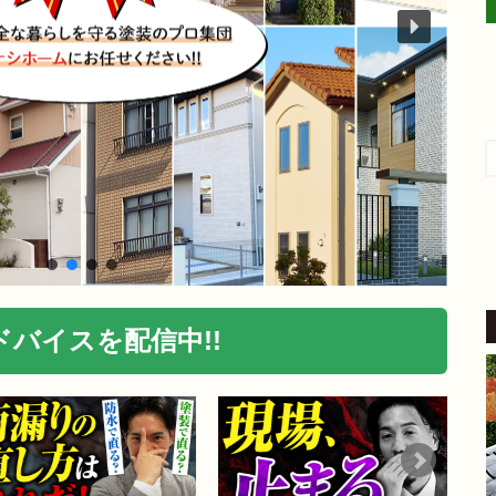
aki -t
4 か月 前
外壁塗装をお願いしました。
​稲沢市内の自宅も築24年が経
過し、汚れやひび割れなど流
石に外壁の補修をしないとい
けないと考えていたところ、
続きを読む
地元業者から評判の良いこち
らにご相談しました。
​見積り前の調査では、バルコ
ニーの苔の状態を見て「この
バイスを配信中!!
部分は塗装もできるが、サイ
ディングを張り替えた方が良
い」とはっきり提案してくだ
さいました。
家の状態に合わせた的確なア
ドバイスをいただけたこと