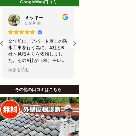
GoogleMap口コミ
ミッキー
林克己
5 か月 前
6 か月 前
２年前に、アパート屋上の防
前回20年前に外壁塗装
水工事を行う為に、A社とB
古くなってきたからどこ
社へ見積もりを依頼しまし
用できるところで最後の
た。そのA社が（株）モレナ
テナンスの外壁塗装をし
シホームさんでした。
思ってました。
続きを読む
続きを読む
当初私は、水漏れがないのな
名古屋市で信頼できそう
ら、少しでも安い方が良いと
社から2社見積もりをと
B社を選び防水工事，施工を
した。
その他の口コミはこちら
お願いしました。Ｂしかし、
他社と比較したときにモ
半年も立たないうちに、沢山
シホームさんでは説明が
の亀裂がはいり、業者に連絡
かりされてて、狭い部分
して、その後補修工事をし、
りましたがモレナシホー
さらに3ヶ月後に賃貸で貸し
んは狭い部分まで施工し
ていたお部屋に水漏れを起こ
といけないとやりにくい
し、住人さんにご迷惑をおか
も手を抜かないことを安