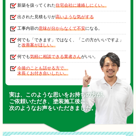
新築を扱ってくれた
住宅会社に連絡しにくい。
出された見積もりが
高いような気がする
工事内容の
意味が分からなくて不安
になる。
何でも「できます」ではなく、「この方がいいですよ」
と
改善案がほしい。
何でも
気軽に相談できる業者さん
がいい。
今後のことも話せる方で、
末長くお付き合いしたい。
実は、このような思いをお持ちの方が、
ご依頼いただき、塗装施工後に、
次のようなお声をいただきました。