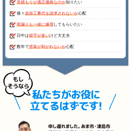
見積もりが適正価格なのか
知りたい
後々
追加工事代を請求されないか
心配
雨漏りも一緒に修理
してもらいたい
日中は
留守が多い
けど大丈夫
数年で
塗装が剥がれないか
心配