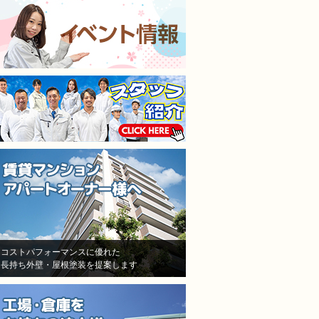
施工担当者3人が調査に来
仕上がりも満足してます
て、結果原因が施工不良と認
本当に狭くて足場がたた
めた！しかし、「安いから、
ところもなんとかして塗
防水が薄くなった！」「鳥が
くれました。
突っついたりする亀裂だ！」
隣の方への近隣挨拶や近
とか色々訳分からないいい訳
の説明までしっかりして
をしてきました。
だいてお隣さんのご協力
結局自分達の施工不良を認め
ただきながら塗り替えで
たにも関わらず、保証はな
ので本当に良かったです
し！一年も経ってないのに、
水漏れ！ありえない！怒り
しかありませんでした
その後A社の（株）モレナシ
ホームさんへ再度見積もりを
依頼！
状況を説明し、凄く親身に相
コストパフォーマンスに優れた
長持ち外壁・屋根塗装を提案します
談にのって頂き、今度こそは
と信用して（株）モレナシホ
ームさんで再度防水工事、施
工をお願いしました。