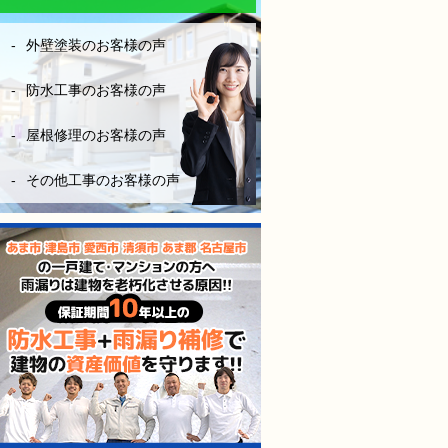
なりにお金はかかりますが、
長い年月を考えたら、妥当な
外壁塗装のお客様の声
金額です。やはり、安心と信
頼あるきちんとした業者を選
ぶ事は大切だなーとこの度凄
防水工事のお客様の声
く勉強になりました。
屋根修理のお客様の声
（株）モレナシホームさんに
防水工事お願いして本当に良
その他工事のお客様の声
かったと思います。
今後も点検やメンテナンス等
お世話になりますが、宜しく
お願いします。
防水工事、施工完工し、やっ
と、ホッとできました。
感謝しかないです。
本当にありがとうございまし
た。