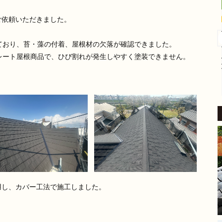
4 か月 前
ご依頼いただきました。
外壁塗装をお願いしました。
​稲沢市内の自宅も築24年が経
ており、苔・藻の付着、屋根材の欠落が確認できました。
過し、汚れやひび割れなど流
レート屋根商品で、ひび割れが発生しやすく塗装できません。
石に外壁の補修をしないとい
けないと考えていたところ、
続きを読む
地元業者から評判の良いこち
らにご相談しました。
​見積り前の調査では、バルコ
ニーの苔の状態を見て「この
部分は塗装もできるが、サイ
ディングを張り替えた方が良
い」とはっきり提案してくだ
さいました。
家の状態に合わせた的確なア
ドバイスをいただけたこと
用し、カバー工法で施工しました。
が、大きな安心感と決め手に
なりました。
​現場に来てくださった職人さ
んは、細かい部分まで非常に