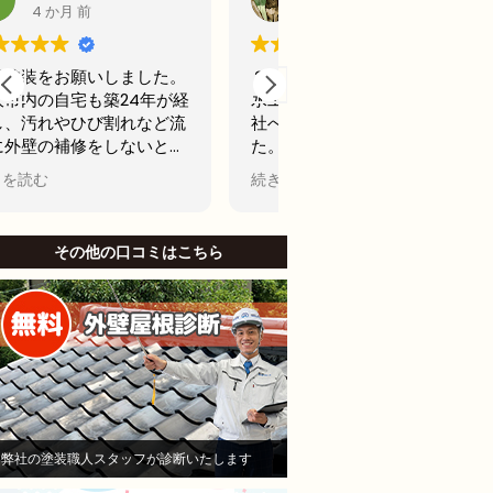
5 か月 前
6 か月 前
２年前に、アパート屋上の防
前回20年前に外壁塗装
水工事を行う為に、A社とB
古くなってきたからどこ
社へ見積もりを依頼しまし
用できるところで最後の
た。そのA社が（株）モレナ
テナンスの外壁塗装をし
シホームさんでした。
思ってました。
続きを読む
続きを読む
当初私は、水漏れがないのな
名古屋市で信頼できそう
ら、少しでも安い方が良いと
社から2社見積もりをと
B社を選び防水工事，施工を
した。
その他の口コミはこちら
お願いしました。Ｂしかし、
他社と比較したときにモ
半年も立たないうちに、沢山
シホームさんでは説明が
の亀裂がはいり、業者に連絡
かりされてて、狭い部分
して、その後補修工事をし、
りましたがモレナシホー
さらに3ヶ月後に賃貸で貸し
んは狭い部分まで施工し
ていたお部屋に水漏れを起こ
といけないとやりにくい
し、住人さんにご迷惑をおか
も手を抜かないことを安
けして、その後退所され、お
き依頼しました。
部屋は、全部屋水漏れ！大損
職人さんは寒い中真剣に
弊社の塗装職人スタッフが診断いたします
害！即業者に連絡して、原因
ていただいて頑張ってや
を追求すべく様依頼！
くれました。