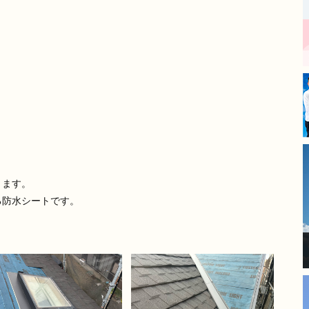
丁寧な仕事をされており、毎
日の進捗報告もあったので安
心してお任せできました。
​長年の傷みが気になっていた
箇所も新築のように綺麗にな
り、大変満足しています。
モレナシホームさんにお願い
して本当に良かったです。あ
りがとうございました。
ります。
る防水シートです。