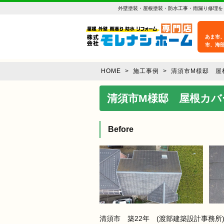
外壁塗装・屋根塗装・防水工事・雨漏り修理を
あま市
市、海
HOME
>
施工事例 >
清須市M様邸 屋
清須市M様邸 屋根カバ
Before
清須市 築22年 (渡部建築設計事務所