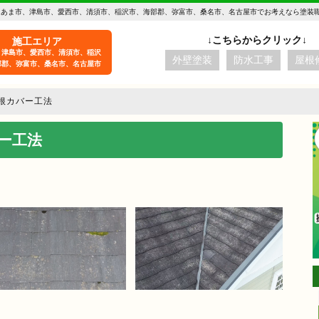
 あま市、津島市、愛西市、清須市、稲沢市、海部郡、弥富市、桑名市、名古屋市でお考えなら塗装
施工エリア
、津島市、愛西市、清須市、稲沢
外壁塗装
防水工事
屋根
部郡、弥富市、桑名市、名古屋市
根カバー工法
ー工法
aki -t
)