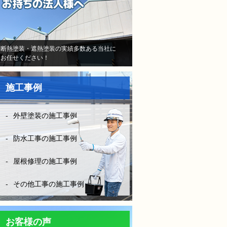
当初はB社のトラウマで不安
しかなかったけど、（株）モ
レナシホームさんはとにかく
納得いく丁寧な説明や、時間
断熱塗装・遮熱塗装の実績多数ある当社に
お任せください！
を費やしてくださり、また報
告書や日程など、仕事がきち
んとされていて、本当に安心
施工事例
して、お任せできました。B
社とは全く比べものになりま
せん。
外壁塗装の施工事例
お客様に対してしっかり寄り
添い向き合って頂き、その日
防水工事の施工事例
の施工状況をLINEの写メにて
確認ができたりと、徹底した
屋根修理の施工事例
管理とお客様の配慮等連携さ
れ凄く安心できました。
その他工事の施工事例
防水工事は決して安ければい
い！はダメです。水漏れをし
ては意味がない！やはりそれ
お客様の声