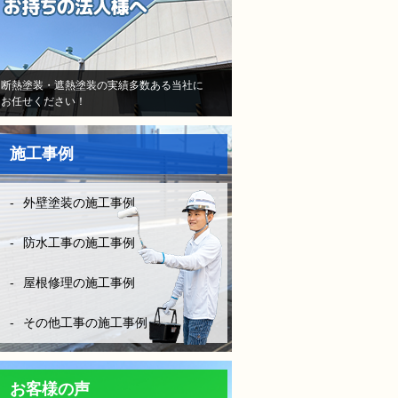
当初はB社のトラウマで不安
しかなかったけど、（株）モ
レナシホームさんはとにかく
納得いく丁寧な説明や、時間
断熱塗装・遮熱塗装の実績多数ある当社に
お任せください！
を費やしてくださり、また報
告書や日程など、仕事がきち
んとされていて、本当に安心
施工事例
して、お任せできました。B
社とは全く比べものになりま
せん。
外壁塗装の施工事例
お客様に対してしっかり寄り
添い向き合って頂き、その日
防水工事の施工事例
の施工状況をLINEの写メにて
確認ができたりと、徹底した
屋根修理の施工事例
管理とお客様の配慮等連携さ
れ凄く安心できました。
その他工事の施工事例
防水工事は決して安ければい
い！はダメです。水漏れをし
ては意味がない！やはりそれ
お客様の声