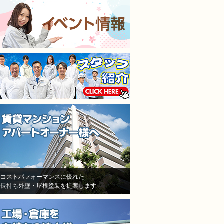
施工担当者3人が調査に来
仕上がりも満足してます
て、結果原因が施工不良と認
本当に狭くて足場がたた
めた！しかし、「安いから、
ところもなんとかして塗
防水が薄くなった！」「鳥が
くれました。
突っついたりする亀裂だ！」
隣の方への近隣挨拶や近
とか色々訳分からないいい訳
の説明までしっかりして
をしてきました。
だいてお隣さんのご協力
結局自分達の施工不良を認め
ただきながら塗り替えで
たにも関わらず、保証はな
ので本当に良かったです
し！一年も経ってないのに、
水漏れ！ありえない！怒り
しかありませんでした
その後A社の（株）モレナシ
ホームさんへ再度見積もりを
依頼！
状況を説明し、凄く親身に相
コストパフォーマンスに優れた
長持ち外壁・屋根塗装を提案します
談にのって頂き、今度こそは
と信用して（株）モレナシホ
ームさんで再度防水工事、施
工をお願いしました。