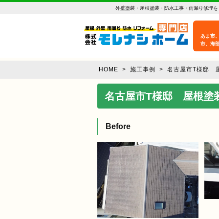
外壁塗装・屋根塗装・防水工事・雨漏り修理を
あま市
市、海
HOME
>
施工事例 >
名古屋市T様邸 
名古屋市T様邸 屋根塗
Before