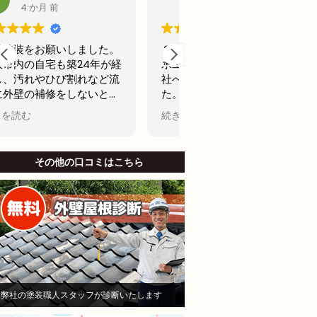
5 か月 前
6 か月 前
２年前に、アパート屋上の防
前回20年前に外壁塗装
水工事を行う為に、A社とB
古くなってきたからどこ
社へ見積もりを依頼しまし
用できるところで最後の
た。そのA社が（株）モレナ
テナンスの外壁塗装をし
シホームさんでした。
思ってました。
続きを読む
続きを読む
当初私は、水漏れがないのな
名古屋市で信頼できそう
ら、少しでも安い方が良いと
社から2社見積もりをと
B社を選び防水工事，施工を
した。
その他の口コミはこちら
お願いしました。Ｂしかし、
他社と比較したときにモ
半年も立たないうちに、沢山
シホームさんでは説明が
の亀裂がはいり、業者に連絡
かりされてて、狭い部分
して、その後補修工事をし、
りましたがモレナシホー
さらに3ヶ月後に賃貸で貸し
んは狭い部分まで施工し
ていたお部屋に水漏れを起こ
といけないとやりにくい
し、住人さんにご迷惑をおか
も手を抜かないことを安
けして、その後退所され、お
き依頼しました。
部屋は、全部屋水漏れ！大損
職人さんは寒い中真剣に
弊社の塗装職人スタッフが診断いたします
害！即業者に連絡して、原因
ていただいて頑張ってや
を追求すべく様依頼！
くれました。