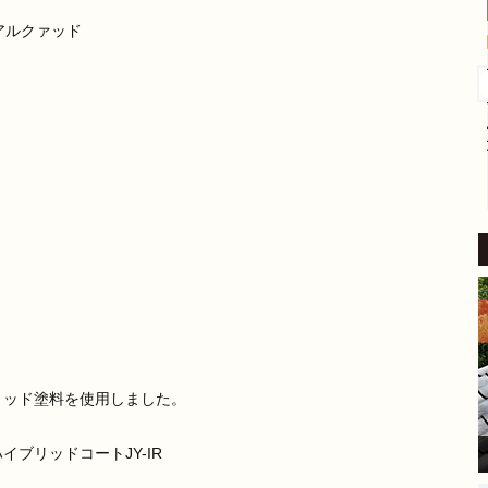
4 か月 前
アルクァッド
外壁塗装をお願いしました。
​稲沢市内の自宅も築24年が経
過し、汚れやひび割れなど流
石に外壁の補修をしないとい
けないと考えていたところ、
続きを読む
地元業者から評判の良いこち
らにご相談しました。
​見積り前の調査では、バルコ
ニーの苔の状態を見て「この
部分は塗装もできるが、サイ
ディングを張り替えた方が良
い」とはっきり提案してくだ
さいました。
家の状態に合わせた的確なア
ドバイスをいただけたこと
リッド塗料を使用しました。
が、大きな安心感と決め手に
なりました。
ブリッドコートJY-IR
​現場に来てくださった職人さ
んは、細かい部分まで非常に