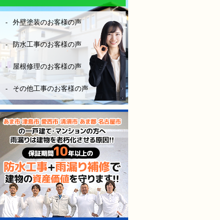
なりにお金はかかりますが、
長い年月を考えたら、妥当な
外壁塗装のお客様の声
金額です。やはり、安心と信
頼あるきちんとした業者を選
ぶ事は大切だなーとこの度凄
防水工事のお客様の声
く勉強になりました。
屋根修理のお客様の声
（株）モレナシホームさんに
防水工事お願いして本当に良
その他工事のお客様の声
かったと思います。
今後も点検やメンテナンス等
お世話になりますが、宜しく
お願いします。
防水工事、施工完工し、やっ
と、ホッとできました。
感謝しかないです。
本当にありがとうございまし
た。