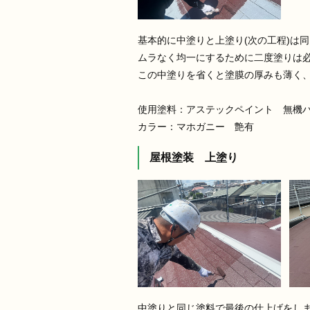
基本的に中塗りと上塗り(次の工程)は
ムラなく均一にするために二度塗りは
この中塗りを省くと塗膜の厚みも薄く
使用塗料：アステックペイント 無機ハイ
カラー：マホガニー 艶有
屋根塗装 上塗り
中塗りと同じ塗料で最後の仕上げをし