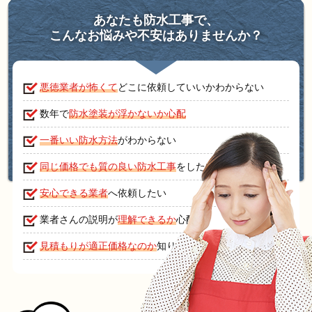
あなたも防水工事で、
こんなお悩みや不安はありませんか？
悪徳業者が怖くて
どこに依頼していいかわからない
数年で
防水塗装が浮かないか心配
一番いい防水方法
がわからない
同じ価格でも質の良い防水工事
をしたい
安心できる業者
へ依頼したい
業者さんの説明が
理解できるか
心配
見積もりが適正価格なのか
知りたい