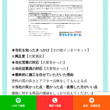
★当社を知ったきっかけ
【その他インターネット】
☆満足度
【大変満足】
★当社営業の対応
【大変良かった】
☆当社従業員の対応
【大変良かった】
★最終的に施工を任せていただいた理由
塗料の質の良さとアフター点検をしてもらえる点
☆当社の良かった点・悪かった点・改善した方がいい点
価格に対する商品の価値をしっかり伝えてくださいまし
た。
予算より高くなりましたが自信をもって勧めてくれてい
LINEで相談
電話で相談
来店・見積依頼