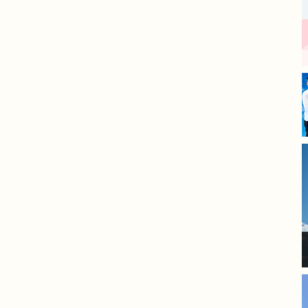
丁寧な仕事をされており、毎
日の進捗報告もあったので安
心してお任せできました。
​長年の傷みが気になっていた
箇所も新築のように綺麗にな
り、大変満足しています。
モレナシホームさんにお願い
して本当に良かったです。あ
りがとうございました。