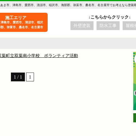
 あま市、津島市、愛西市、清須市、稲沢市、海部郡、弥富市、桑名市、名古屋市でお考えなら塗装
施工エリア
、津島市、愛西市、清須市、稲沢
外壁塗装
防水工事
屋根
部郡、弥富市、桑名市、名古屋市
双葉町立双葉南小学校 ボランティア活動
1 / 1
1
aki -t