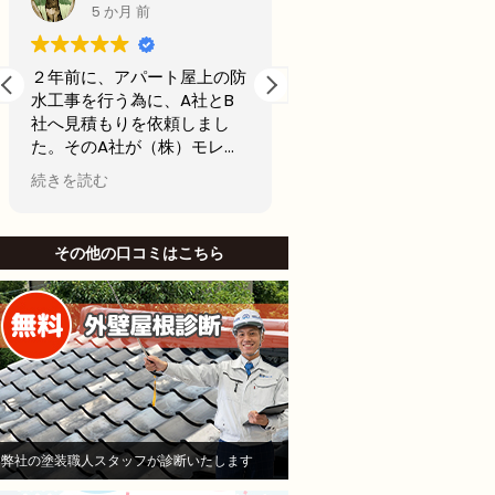
5 か月 前
6 か月 前
２年前に、アパート屋上の防
前回20年前に外壁塗装
水工事を行う為に、A社とB
古くなってきたからどこ
社へ見積もりを依頼しまし
用できるところで最後の
た。そのA社が（株）モレナ
テナンスの外壁塗装をし
シホームさんでした。
思ってました。
続きを読む
続きを読む
当初私は、水漏れがないのな
名古屋市で信頼できそう
ら、少しでも安い方が良いと
社から2社見積もりをと
B社を選び防水工事，施工を
した。
その他の口コミはこちら
お願いしました。Ｂしかし、
他社と比較したときにモ
半年も立たないうちに、沢山
シホームさんでは説明が
の亀裂がはいり、業者に連絡
かりされてて、狭い部分
して、その後補修工事をし、
りましたがモレナシホー
さらに3ヶ月後に賃貸で貸し
んは狭い部分まで施工し
ていたお部屋に水漏れを起こ
といけないとやりにくい
し、住人さんにご迷惑をおか
も手を抜かないことを安
けして、その後退所され、お
き依頼しました。
部屋は、全部屋水漏れ！大損
職人さんは寒い中真剣に
弊社の塗装職人スタッフが診断いたします
害！即業者に連絡して、原因
ていただいて頑張ってや
を追求すべく様依頼！
くれました。