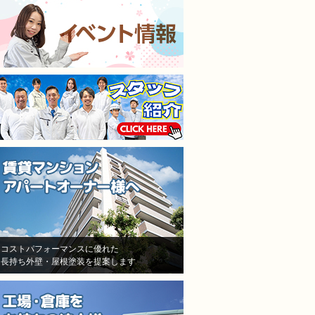
施工担当者3人が調査に来
仕上がりも満足してます
て、結果原因が施工不良と認
本当に狭くて足場がたた
めた！しかし、「安いから、
ところもなんとかして塗
防水が薄くなった！」「鳥が
くれました。
突っついたりする亀裂だ！」
隣の方への近隣挨拶や近
とか色々訳分からないいい訳
の説明までしっかりして
をしてきました。
だいてお隣さんのご協力
結局自分達の施工不良を認め
ただきながら塗り替えで
たにも関わらず、保証はな
ので本当に良かったです
し！一年も経ってないのに、
水漏れ！ありえない！怒り
しかありませんでした
その後A社の（株）モレナシ
ホームさんへ再度見積もりを
依頼！
状況を説明し、凄く親身に相
コストパフォーマンスに優れた
長持ち外壁・屋根塗装を提案します
談にのって頂き、今度こそは
と信用して（株）モレナシホ
ームさんで再度防水工事、施
工をお願いしました。