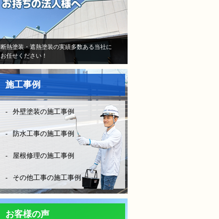
当初はB社のトラウマで不安
しかなかったけど、（株）モ
レナシホームさんはとにかく
納得いく丁寧な説明や、時間
断熱塗装・遮熱塗装の実績多数ある当社に
お任せください！
を費やしてくださり、また報
告書や日程など、仕事がきち
んとされていて、本当に安心
施工事例
して、お任せできました。B
社とは全く比べものになりま
せん。
外壁塗装の施工事例
お客様に対してしっかり寄り
添い向き合って頂き、その日
防水工事の施工事例
の施工状況をLINEの写メにて
確認ができたりと、徹底した
屋根修理の施工事例
管理とお客様の配慮等連携さ
れ凄く安心できました。
その他工事の施工事例
防水工事は決して安ければい
い！はダメです。水漏れをし
ては意味がない！やはりそれ
お客様の声