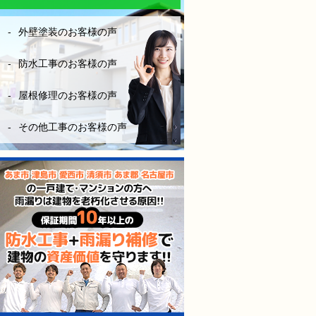
なりにお金はかかりますが、
長い年月を考えたら、妥当な
外壁塗装のお客様の声
金額です。やはり、安心と信
頼あるきちんとした業者を選
ぶ事は大切だなーとこの度凄
防水工事のお客様の声
く勉強になりました。
屋根修理のお客様の声
（株）モレナシホームさんに
防水工事お願いして本当に良
その他工事のお客様の声
かったと思います。
今後も点検やメンテナンス等
お世話になりますが、宜しく
お願いします。
防水工事、施工完工し、やっ
と、ホッとできました。
感謝しかないです。
本当にありがとうございまし
た。