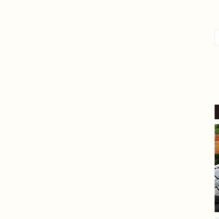
4 か月 前
外壁塗装をお願いしました。
​稲沢市内の自宅も築24年が経
過し、汚れやひび割れなど流
石に外壁の補修をしないとい
けないと考えていたところ、
続きを読む
地元業者から評判の良いこち
らにご相談しました。
​見積り前の調査では、バルコ
ニーの苔の状態を見て「この
部分は塗装もできるが、サイ
ディングを張り替えた方が良
い」とはっきり提案してくだ
さいました。
家の状態に合わせた的確なア
ドバイスをいただけたこと
が、大きな安心感と決め手に
なりました。
​現場に来てくださった職人さ
んは、細かい部分まで非常に