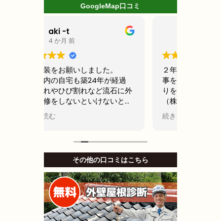
GoogleMap口コミ
ミッキー
5 か月 前
た。
２年前に、アパート屋上の防水工
前回2
が経過
事を行う為に、A社とB社へ見積も
なって
流石に外
りを依頼しました。そのA社が
ところ
ないと考
（株）モレナシホームさんでし
壁塗装
者から評
た。
名古屋
続きを読む
続きを
しまし
当初私は、水漏れがないのなら、
ら2社
少しでも安い方が良いとB社を選
他社と
ルコニー
び防水工事，施工をお願いしまし
ームさ
部分は塗
た。Ｂしかし、半年も立たないう
てて、
その他の口コミはこちら
ングを張
ちに、沢山の亀裂がはいり、業者
レナシ
っきり提
に連絡して、その後補修工事を
施工し
し、さらに3ヶ月後に賃貸で貸し
いとこ
なアドバ
ていたお部屋に水漏れを起こし、
でき依
、大きな
住人さんにご迷惑をおかけして、
職人さ
した。
その後退所され、お部屋は、全部
ただい