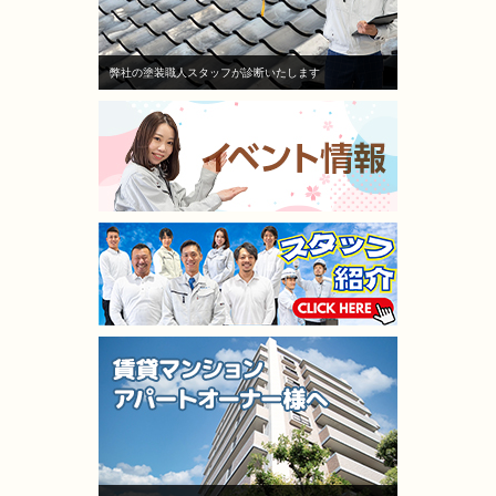
人さん
屋水漏れ！大損害！即業者に連絡
た。
に丁寧な
して、原因を追求すべく様依頼！
仕上が
の進捗報
本当に
弊社の塗装職人スタッフが診断いたします
お任せで
施工担当者3人が調査に来て、結
ろもな
果原因が施工不良と認めた！しか
た。
いた箇所
し、「安いから、防水が薄くなっ
隣の方
り、大変
た！」「鳥が突っついたりする亀
明まで
裂だ！」とか色々訳分からないい
隣さん
願いして
い訳をしてきました。
塗り替
りがとう
結局自分達の施工不良を認めたに
たです
も関わらず、保証はなし！一年も
経ってないのに、水漏れ！ありえ
ない！怒り
しかありませんでし
た
その後A社の（株）モレナシホー
ムさんへ再度見積もりを依頼！
状況を説明し、凄く親身に相談に
のって頂き、今度こそはと信用し
て（株）モレナシホームさんで再
度防水工事、施工をお願いしまし