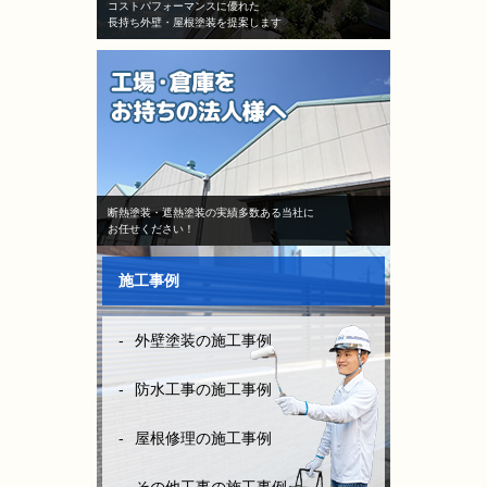
た。
コストパフォーマンスに優れた
長持ち外壁・屋根塗装を提案します
当初はB社のトラウマで不安しか
なかったけど、（株）モレナシホ
ームさんはとにかく納得いく丁寧
な説明や、時間を費やしてくださ
り、また報告書や日程など、仕事
がきちんとされていて、本当に安
心して、お任せできました。B社
とは全く比べものになりません。
断熱塗装・遮熱塗装の実績多数ある当社に
お任せください！
お客様に対してしっかり寄り添い
向き合って頂き、その日の施工状
施工事例
況をLINEの写メにて確認ができた
りと、徹底した管理とお客様の配
外壁塗装の施工事例
慮等連携され凄く安心できまし
た。
防水工事の施工事例
防水工事は決して安ければいい！
はダメです。水漏れをしては意味
屋根修理の施工事例
がない！やはりそれなりにお金は
かかりますが、長い年月を考えた