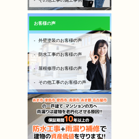
その他工事の施工事例
ら、妥当な金額です。やはり、安
心と信頼あるきちんとした業者を
選ぶ事は大切だなーとこの度凄く
お客様の声
勉強になりました。
（株）モレナシホームさんに防水
外壁塗装のお客様の声
工事お願いして本当に良かったと
思います。
防水工事のお客様の声
今後も点検やメンテナンス等お世
話になりますが、宜しくお願いし
屋根修理のお客様の声
ます。
防水工事、施工完工し、やっと、
その他工事のお客様の声
ホッとできました。
感謝しかないです。
本当にありがとうございました。