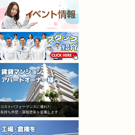
施工担当者3人が調査に来
仕上がりも満足してます
て、結果原因が施工不良と認
本当に狭くて足場がたた
めた！しかし、「安いから、
ところもなんとかして塗
防水が薄くなった！」「鳥が
くれました。
突っついたりする亀裂だ！」
隣の方への近隣挨拶や近
とか色々訳分からないいい訳
の説明までしっかりして
をしてきました。
だいてお隣さんのご協力
結局自分達の施工不良を認め
ただきながら塗り替えで
たにも関わらず、保証はな
ので本当に良かったです
し！一年も経ってないのに、
水漏れ！ありえない！怒り
しかありませんでした
その後A社の（株）モレナシ
ホームさんへ再度見積もりを
依頼！
状況を説明し、凄く親身に相
コストパフォーマンスに優れた
長持ち外壁・屋根塗装を提案します
談にのって頂き、今度こそは
と信用して（株）モレナシホ
ームさんで再度防水工事、施
工をお願いしました。