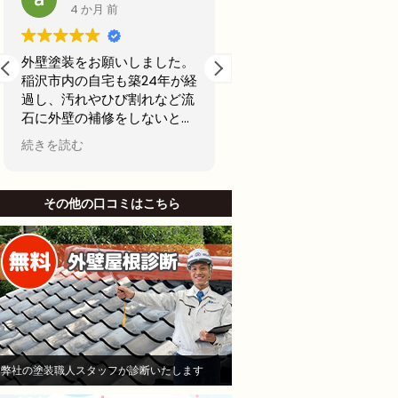
5 か月 前
6 か月 前
２年前に、アパート屋上の防
前回20年前に外壁塗装
水工事を行う為に、A社とB
古くなってきたからどこ
社へ見積もりを依頼しまし
用できるところで最後の
た。そのA社が（株）モレナ
テナンスの外壁塗装をし
シホームさんでした。
思ってました。
続きを読む
続きを読む
当初私は、水漏れがないのな
名古屋市で信頼できそう
ら、少しでも安い方が良いと
社から2社見積もりをと
B社を選び防水工事，施工を
した。
その他の口コミはこちら
お願いしました。Ｂしかし、
他社と比較したときにモ
半年も立たないうちに、沢山
シホームさんでは説明が
の亀裂がはいり、業者に連絡
かりされてて、狭い部分
して、その後補修工事をし、
りましたがモレナシホー
さらに3ヶ月後に賃貸で貸し
んは狭い部分まで施工し
ていたお部屋に水漏れを起こ
といけないとやりにくい
し、住人さんにご迷惑をおか
も手を抜かないことを安
けして、その後退所され、お
き依頼しました。
部屋は、全部屋水漏れ！大損
職人さんは寒い中真剣に
弊社の塗装職人スタッフが診断いたします
害！即業者に連絡して、原因
ていただいて頑張ってや
を追求すべく様依頼！
くれました。