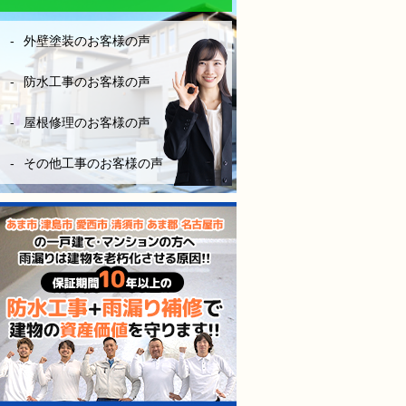
なりにお金はかかりますが、
長い年月を考えたら、妥当な
外壁塗装のお客様の声
金額です。やはり、安心と信
頼あるきちんとした業者を選
ぶ事は大切だなーとこの度凄
防水工事のお客様の声
く勉強になりました。
屋根修理のお客様の声
（株）モレナシホームさんに
防水工事お願いして本当に良
その他工事のお客様の声
かったと思います。
今後も点検やメンテナンス等
お世話になりますが、宜しく
お願いします。
防水工事、施工完工し、やっ
と、ホッとできました。
感謝しかないです。
本当にありがとうございまし
た。