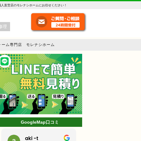
職人直営店のモレナシホームにお任せください！
修理
ォーム専門店 モレナシホーム
GoogleMap口コミ
ミッキー
林克己