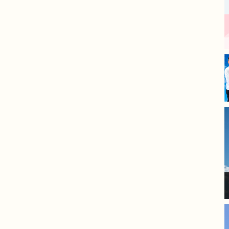
丁寧な仕事をされており、毎
日の進捗報告もあったので安
心してお任せできました。
​長年の傷みが気になっていた
箇所も新築のように綺麗にな
り、大変満足しています。
モレナシホームさんにお願い
して本当に良かったです。あ
りがとうございました。