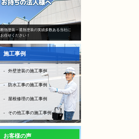
当初はB社のトラウマで不安
しかなかったけど、（株）モ
レナシホームさんはとにかく
納得いく丁寧な説明や、時間
断熱塗装・遮熱塗装の実績多数ある当社に
お任せください！
を費やしてくださり、また報
告書や日程など、仕事がきち
んとされていて、本当に安心
施工事例
して、お任せできました。B
社とは全く比べものになりま
せん。
外壁塗装の施工事例
お客様に対してしっかり寄り
添い向き合って頂き、その日
防水工事の施工事例
の施工状況をLINEの写メにて
確認ができたりと、徹底した
屋根修理の施工事例
管理とお客様の配慮等連携さ
れ凄く安心できました。
その他工事の施工事例
防水工事は決して安ければい
い！はダメです。水漏れをし
ては意味がない！やはりそれ
お客様の声