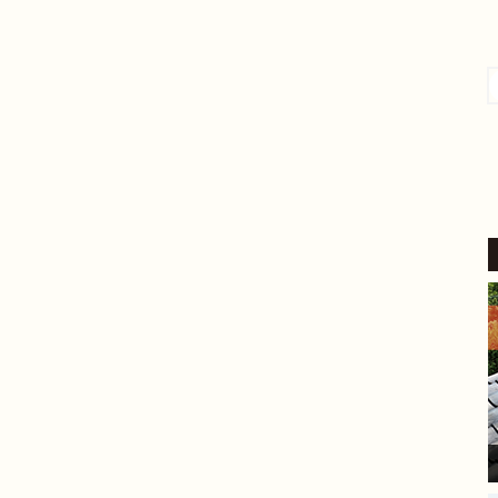
4 か月 前
外壁塗装をお願いしました。
​稲沢市内の自宅も築24年が経
過し、汚れやひび割れなど流
石に外壁の補修をしないとい
けないと考えていたところ、
続きを読む
地元業者から評判の良いこち
らにご相談しました。
​見積り前の調査では、バルコ
ニーの苔の状態を見て「この
部分は塗装もできるが、サイ
ディングを張り替えた方が良
い」とはっきり提案してくだ
さいました。
家の状態に合わせた的確なア
ドバイスをいただけたこと
が、大きな安心感と決め手に
なりました。
​現場に来てくださった職人さ
んは、細かい部分まで非常に