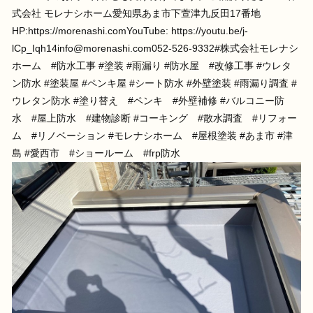
式会社 モレナシホーム愛知県あま市下萱津九反田17番地
HP:https://morenashi.comYouTube: https://youtu.be/j-
lCp_Iqh14info@morenashi.com
052-526-9332⁡#株式会社モレナシ
ホーム #防水工事 #塗装 #雨漏り #防水屋 #改修工事 #ウレタ
ン防水 #塗装屋 #ペンキ屋 #シート防水 #外壁塗装 #雨漏り調査 #
ウレタン防水 #塗り替え #ペンキ #外壁補修 #バルコニー防
水 #屋上防水 #建物診断 #コーキング #散水調査 #リフォー
ム #リノベーション #モレナシホーム #屋根塗装 #あま市 #津
島 #愛西市 #ショールーム #frp防水