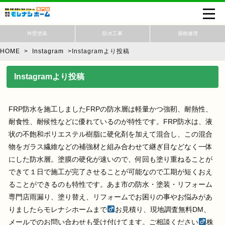
外壁塗装
防水工事
屋根修理
HOME
>
Instagram
>
Instagramより投稿
Instagramより投稿
FRP防水を施工しましたFRPの防水層は軽量かつ強靭、耐熱性、
耐食性、耐候性などに優れているのが特性です。FRP防水は、液
状の不飽和ポリエステル樹脂に硬化剤を加えて混合し、この混合
物をガラス繊維などの補強材と組み合わせて継ぎ目などなく一体
にした防水層。塗膜の硬化が速いので、何回も塗り重ねることが
できて１日で施工が完了させることが可能なので工期が短くおえ
ることができるのも特性です。あま市の防水・塗装・リフォーム
専門店雨漏り、塗り替え、リフォームでお困りの事やお悩みがあ
りましたらモレナシホームまで‍
お見積り、現地調査無料
DM、
メールでのお問い合わせも受け付けてます。ご相談ください‍
⁡株