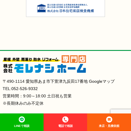
〒490-1114 愛知県あま市下萱津九反田17番地
Googleマップ
TEL:
052-526-9332
営業時間：9:00～18:00 土日祝も営業
※長期休みのみ不定休
外壁塗装・屋根塗装・防水工事・雨漏り修理をあま市、津島市、愛西市、弥富市、清洲
市、稲沢市、大治町、名古屋市でお考えなら
LINEで相談
電話で相談
来店・見積依頼
塗装職人直営店のモレナシホームにご相談ください。