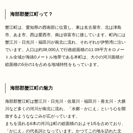
海部郡蟹江町って？
蟹江町は、愛知県の西南部に位置し、東は名古屋市、北は津島
市、あま市、西は愛西市、南は弥富市に接しています。町内には
蟹江川・日光川・福田川が南北に流れ、それぞれが伊勢湾に注い
でいます。人口は約38,000人で行政総面積の11.09平方キロメー
トル全域が海抜0メートル地帯である本町は、大小の河川面積が
総面積の5分の1を占める地域特性をもっています。
海部郡蟹江町の魅力
海部郡蟹江町は蟹江川・日光川・佐屋川・福田川・善太川・大膳
川など多くの河川が南北に流れ、「⽔郷・かにえ」という⼼を開
放するようななごみが広がっています。
まちを流れる6本の河川は町の総⾯積のおよそ1/5を占めており、
「かにえ」の代名詞となっています。かつてこの地を訪れた⽂