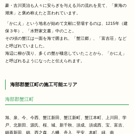
豪・吉川英治も⼈々に安らぎを与える川の流れを⾒て、「東海の
潮来」と褒め称えたと⾔われています。
「かにえ」という地名が始めて⽂献に登場するのは、1215年（建
保３年）、「⽔野家⽂書」中のこと。
その頃の蟹江は⼀⾯を海で囲まれ、「蟹江郷」、「富吉荘」など
と呼ばれていました。
海辺に柳が茂り、多くの蟹が棲息していたことから、「かにえ」
と呼ばれるようになったと伝えられます。
海部郡蟹江町の施工可能エリア
海部郡蟹江町
旭、泉、今、今西、蟹江新田、蟹江新町、蟹江本町、上川田、学
戸、北新田、源氏、桜、城、新千秋、須成、須成西、宝、富吉、
鍋蓋新田、錦、西之森、八幡、舟入、平安、本町、緑、南