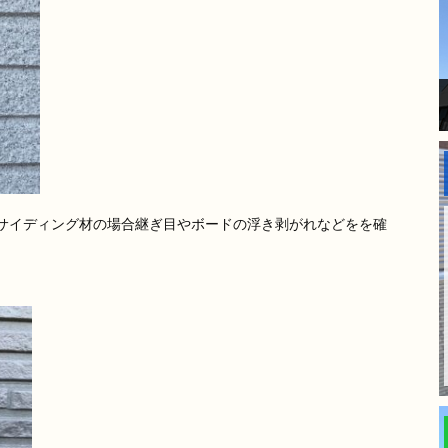
サイディング材の場合継ぎ目やボードの浮き剥がれなどをを確