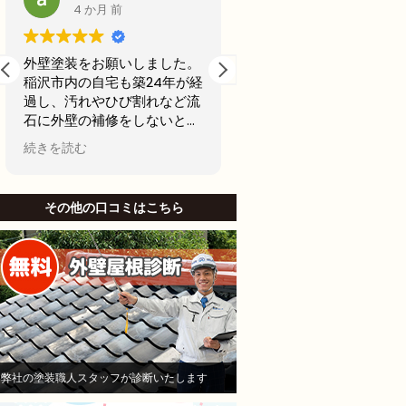
5 か月 前
6 か月 前
２年前に、アパート屋上の防
前回20年前に外壁塗装
水工事を行う為に、A社とB
古くなってきたからどこ
社へ見積もりを依頼しまし
用できるところで最後の
た。そのA社が（株）モレナ
テナンスの外壁塗装をし
シホームさんでした。
思ってました。
続きを読む
続きを読む
当初私は、水漏れがないのな
名古屋市で信頼できそう
ら、少しでも安い方が良いと
社から2社見積もりをと
B社を選び防水工事，施工を
した。
その他の口コミはこちら
お願いしました。Ｂしかし、
他社と比較したときにモ
半年も立たないうちに、沢山
シホームさんでは説明が
の亀裂がはいり、業者に連絡
かりされてて、狭い部分
して、その後補修工事をし、
りましたがモレナシホー
さらに3ヶ月後に賃貸で貸し
んは狭い部分まで施工し
ていたお部屋に水漏れを起こ
といけないとやりにくい
し、住人さんにご迷惑をおか
も手を抜かないことを安
けして、その後退所され、お
き依頼しました。
部屋は、全部屋水漏れ！大損
職人さんは寒い中真剣に
弊社の塗装職人スタッフが診断いたします
害！即業者に連絡して、原因
ていただいて頑張ってや
を追求すべく様依頼！
くれました。