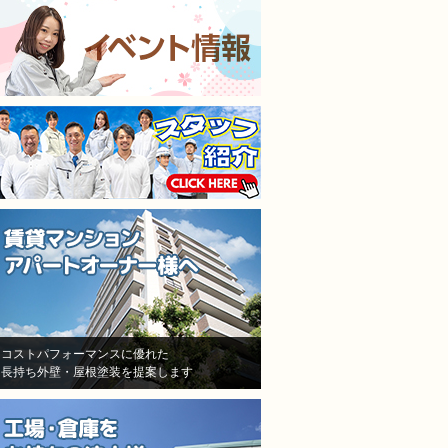
施工担当者3人が調査に来
仕上がりも満足してます
て、結果原因が施工不良と認
本当に狭くて足場がたた
めた！しかし、「安いから、
ところもなんとかして塗
防水が薄くなった！」「鳥が
くれました。
突っついたりする亀裂だ！」
隣の方への近隣挨拶や近
とか色々訳分からないいい訳
の説明までしっかりして
をしてきました。
だいてお隣さんのご協力
結局自分達の施工不良を認め
ただきながら塗り替えで
たにも関わらず、保証はな
ので本当に良かったです
し！一年も経ってないのに、
水漏れ！ありえない！怒り
しかありませんでした
その後A社の（株）モレナシ
ホームさんへ再度見積もりを
依頼！
状況を説明し、凄く親身に相
コストパフォーマンスに優れた
長持ち外壁・屋根塗装を提案します
談にのって頂き、今度こそは
と信用して（株）モレナシホ
ームさんで再度防水工事、施
工をお願いしました。