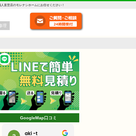
職人直営店のモレナシホームにお任せください！
修理
GoogleMap口コミ
ミッキー
林克己