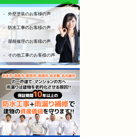
なりにお金はかかりますが、
長い年月を考えたら、妥当な
外壁塗装のお客様の声
金額です。やはり、安心と信
頼あるきちんとした業者を選
ぶ事は大切だなーとこの度凄
防水工事のお客様の声
く勉強になりました。
屋根修理のお客様の声
（株）モレナシホームさんに
防水工事お願いして本当に良
その他工事のお客様の声
かったと思います。
今後も点検やメンテナンス等
お世話になりますが、宜しく
お願いします。
防水工事、施工完工し、やっ
と、ホッとできました。
感謝しかないです。
本当にありがとうございまし
た。