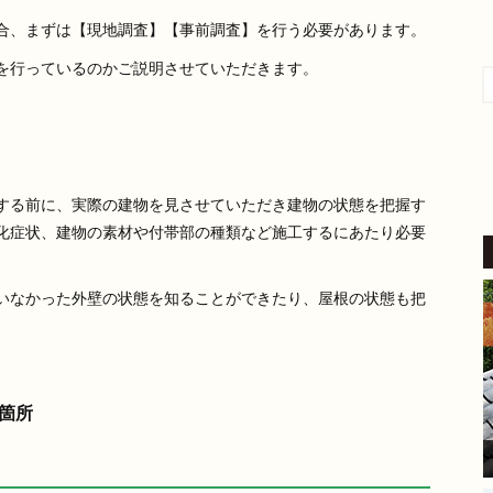
4 か月 前
合、まずは【現地調査】【事前調査】を行う必要があります。
を行っているのかご説明させていただきます。
外壁塗装をお願いしました。
​稲沢市内の自宅も築24年が経
過し、汚れやひび割れなど流
石に外壁の補修をしないとい
けないと考えていたところ、
続きを読む
地元業者から評判の良いこち
する前に、実際の建物を見させていただき建物の状態を把握す
らにご相談しました。
化症状、建物の素材や付帯部の種類など施工するにあたり必要
​見積り前の調査では、バルコ
ニーの苔の状態を見て「この
部分は塗装もできるが、サイ
いなかった外壁の状態を知ることができたり、屋根の状態も把
ディングを張り替えた方が良
い」とはっきり提案してくだ
さいました。
家の状態に合わせた的確なア
ドバイスをいただけたこと
箇所
が、大きな安心感と決め手に
なりました。
​現場に来てくださった職人さ
んは、細かい部分まで非常に