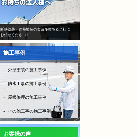
当初はB社のトラウマで不安
しかなかったけど、（株）モ
レナシホームさんはとにかく
納得いく丁寧な説明や、時間
断熱塗装・遮熱塗装の実績多数ある当社に
お任せください！
を費やしてくださり、また報
告書や日程など、仕事がきち
んとされていて、本当に安心
施工事例
して、お任せできました。B
社とは全く比べものになりま
せん。
外壁塗装の施工事例
お客様に対してしっかり寄り
添い向き合って頂き、その日
防水工事の施工事例
の施工状況をLINEの写メにて
確認ができたりと、徹底した
屋根修理の施工事例
管理とお客様の配慮等連携さ
れ凄く安心できました。
その他工事の施工事例
防水工事は決して安ければい
い！はダメです。水漏れをし
ては意味がない！やはりそれ
お客様の声