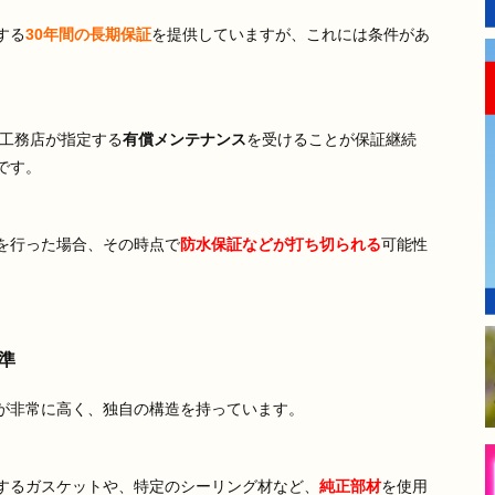
する
30年間の長期保証
を提供していますが、これには条件があ
条工務店が指定する
有償メンテナンス
を受けることが保証継続
です。
を行った場合、その時点で
防水保証などが打ち切られる
可能性
準
が非常に高く、独自の構造を持っています。
するガスケットや、特定のシーリング材など、
純正部材
を使用