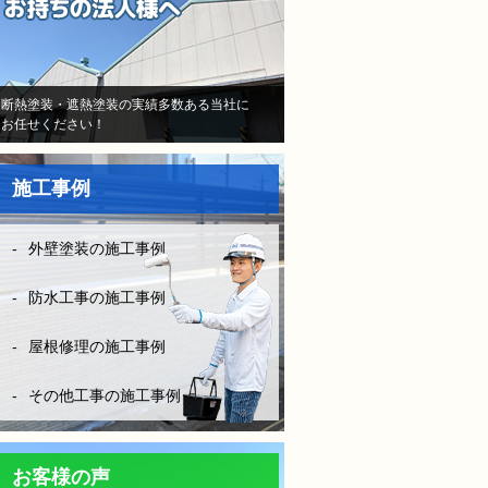
当初はB社のトラウマで不安
しかなかったけど、（株）モ
レナシホームさんはとにかく
納得いく丁寧な説明や、時間
断熱塗装・遮熱塗装の実績多数ある当社に
お任せください！
を費やしてくださり、また報
告書や日程など、仕事がきち
んとされていて、本当に安心
施工事例
して、お任せできました。B
社とは全く比べものになりま
せん。
外壁塗装の施工事例
お客様に対してしっかり寄り
添い向き合って頂き、その日
防水工事の施工事例
の施工状況をLINEの写メにて
確認ができたりと、徹底した
屋根修理の施工事例
管理とお客様の配慮等連携さ
れ凄く安心できました。
その他工事の施工事例
防水工事は決して安ければい
い！はダメです。水漏れをし
ては意味がない！やはりそれ
お客様の声