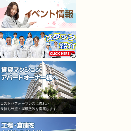
施工担当者3人が調査に来
仕上がりも満足してます
て、結果原因が施工不良と認
本当に狭くて足場がたた
めた！しかし、「安いから、
ところもなんとかして塗
防水が薄くなった！」「鳥が
くれました。
突っついたりする亀裂だ！」
隣の方への近隣挨拶や近
とか色々訳分からないいい訳
の説明までしっかりして
をしてきました。
だいてお隣さんのご協力
結局自分達の施工不良を認め
ただきながら塗り替えで
たにも関わらず、保証はな
ので本当に良かったです
し！一年も経ってないのに、
水漏れ！ありえない！怒り
しかありませんでした
その後A社の（株）モレナシ
ホームさんへ再度見積もりを
依頼！
状況を説明し、凄く親身に相
コストパフォーマンスに優れた
長持ち外壁・屋根塗装を提案します
談にのって頂き、今度こそは
と信用して（株）モレナシホ
ームさんで再度防水工事、施
工をお願いしました。