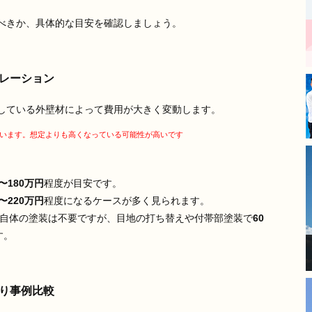
丁寧な仕事をされており、毎
べきか、具体的な目安を確認しましょう。
日の進捗報告もあったので安
心してお任せできました。
​長年の傷みが気になっていた
箇所も新築のように綺麗にな
レーション
り、大変満足しています。
モレナシホームさんにお願い
している外壁材によって費用が大きく変動します。
して本当に良かったです。あ
りがとうございました。
います。
想定よりも高くなっている可能性が高いです
〜180万円
程度が目安です。
〜220万円
程度になるケースが多く見られます。
自体の塗装は不要ですが、目地の打ち替えや付帯部塗装で
60
す。
り事例比較