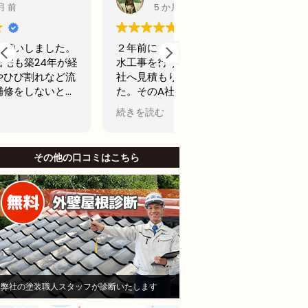
5 か月 前
6 か月 前
２年前に、アパート屋上の防
前回20年前に外壁塗装
水工事を行う為に、A社とB
古くなってきたからどこ
社へ見積もりを依頼しまし
用できるところで最後の
た。そのA社が（株）モレナ
テナンスの外壁塗装をし
シホームさんでした。
思ってました。
続きを読む
続きを読む
当初私は、水漏れがないのな
名古屋市で信頼できそう
ら、少しでも安い方が良いと
社から2社見積もりをと
B社を選び防水工事，施工を
した。
その他の口コミはこちら
お願いしました。Ｂしかし、
他社と比較したときにモ
半年も立たないうちに、沢山
シホームさんでは説明が
の亀裂がはいり、業者に連絡
かりされてて、狭い部分
して、その後補修工事をし、
りましたがモレナシホー
さらに3ヶ月後に賃貸で貸し
んは狭い部分まで施工し
ていたお部屋に水漏れを起こ
といけないとやりにくい
し、住人さんにご迷惑をおか
も手を抜かないことを安
けして、その後退所され、お
き依頼しました。
部屋は、全部屋水漏れ！大損
職人さんは寒い中真剣に
弊社の塗装職人スタッフが診断いたします
害！即業者に連絡して、原因
ていただいて頑張ってや
を追求すべく様依頼！
くれました。