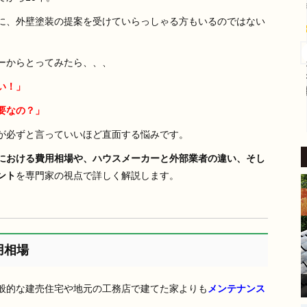
4 か月 前
に、外壁塗装の提案を受けていらっしゃる方もいるのではない
外壁塗装をお願いしました。
​稲沢市内の自宅も築24年が経
ーからとってみたら、、、
過し、汚れやひび割れなど流
い！」
石に外壁の補修をしないとい
けないと考えていたところ、
要なの？」
続きを読む
地元業者から評判の良いこち
らにご相談しました。
が必ずと言っていいほど直面する悩みです。
​見積り前の調査では、バルコ
における費用相場や、ハウスメーカーと外部業者の違い、そし
ニーの苔の状態を見て「この
ント
を専門家の視点で詳しく解説します。
部分は塗装もできるが、サイ
ディングを張り替えた方が良
い」とはっきり提案してくだ
さいました。
家の状態に合わせた的確なア
ドバイスをいただけたこと
用相場
が、大きな安心感と決め手に
なりました。
般的な建売住宅や地元の工務店で建てた家よりも
メンテナンス
​現場に来てくださった職人さ
んは、細かい部分まで非常に