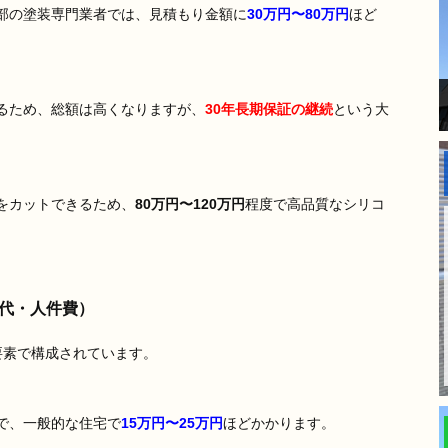
部の塗装専門業者では、見積もり金額に
30万円〜80万円
ほど
るため、総額は高くなりますが、
30年長期保証の継続
という大
をカットできるため、
80万円〜120万円
程度で高品質なシリコ
代・人件費）
要素で構成されています。
で、一般的な住宅で
15万円〜25万円
ほどかかります。