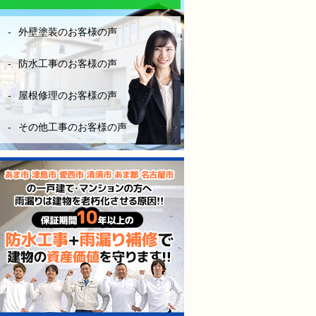
なりにお金はかかりますが、
長い年月を考えたら、妥当な
外壁塗装のお客様の声
金額です。やはり、安心と信
頼あるきちんとした業者を選
ぶ事は大切だなーとこの度凄
防水工事のお客様の声
く勉強になりました。
屋根修理のお客様の声
（株）モレナシホームさんに
防水工事お願いして本当に良
その他工事のお客様の声
かったと思います。
今後も点検やメンテナンス等
お世話になりますが、宜しく
お願いします。
防水工事、施工完工し、やっ
と、ホッとできました。
感謝しかないです。
本当にありがとうございまし
た。