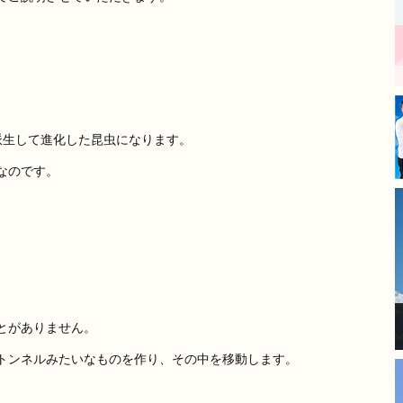
丁寧な仕事をされており、毎
日の進捗報告もあったので安
心してお任せできました。
​長年の傷みが気になっていた
箇所も新築のように綺麗にな
り、大変満足しています。
モレナシホームさんにお願い
派生して進化した昆虫になります。
して本当に良かったです。あ
りがとうございました。
なのです。
とがありません。
トンネルみたいなものを作り、その中を移動します。