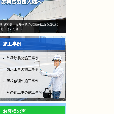
当初はB社のトラウマで不安
しかなかったけど、（株）モ
レナシホームさんはとにかく
納得いく丁寧な説明や、時間
断熱塗装・遮熱塗装の実績多数ある当社に
お任せください！
を費やしてくださり、また報
告書や日程など、仕事がきち
んとされていて、本当に安心
施工事例
して、お任せできました。B
社とは全く比べものになりま
せん。
外壁塗装の施工事例
お客様に対してしっかり寄り
添い向き合って頂き、その日
防水工事の施工事例
の施工状況をLINEの写メにて
確認ができたりと、徹底した
屋根修理の施工事例
管理とお客様の配慮等連携さ
れ凄く安心できました。
その他工事の施工事例
防水工事は決して安ければい
い！はダメです。水漏れをし
ては意味がない！やはりそれ
お客様の声