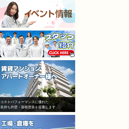
施工担当者3人が調査に来
仕上がりも満足してます
て、結果原因が施工不良と認
本当に狭くて足場がたた
めた！しかし、「安いから、
ところもなんとかして塗
防水が薄くなった！」「鳥が
くれました。
突っついたりする亀裂だ！」
隣の方への近隣挨拶や近
とか色々訳分からないいい訳
の説明までしっかりして
をしてきました。
だいてお隣さんのご協力
結局自分達の施工不良を認め
ただきながら塗り替えで
たにも関わらず、保証はな
ので本当に良かったです
し！一年も経ってないのに、
水漏れ！ありえない！怒り
しかありませんでした
その後A社の（株）モレナシ
ホームさんへ再度見積もりを
依頼！
状況を説明し、凄く親身に相
コストパフォーマンスに優れた
長持ち外壁・屋根塗装を提案します
談にのって頂き、今度こそは
と信用して（株）モレナシホ
ームさんで再度防水工事、施
工をお願いしました。