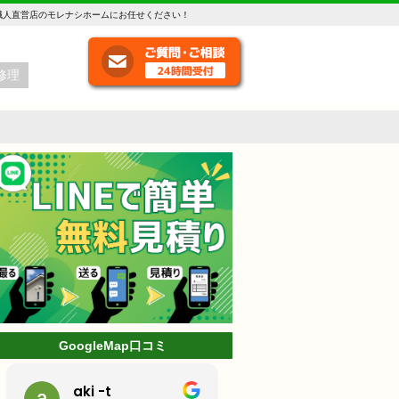
職人直営店のモレナシホームにお任せください！
修理
GoogleMap口コミ
ミッキー
林克己