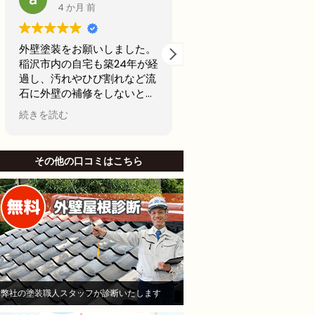
5 か月 前
6 か月 前
２年前に、アパート屋上の防
前回20年前に外壁塗装
水工事を行う為に、A社とB
古くなってきたからどこ
社へ見積もりを依頼しまし
用できるところで最後の
た。そのA社が（株）モレナ
テナンスの外壁塗装をし
シホームさんでした。
思ってました。
続きを読む
続きを読む
当初私は、水漏れがないのな
名古屋市で信頼できそう
ら、少しでも安い方が良いと
社から2社見積もりをと
B社を選び防水工事，施工を
した。
その他の口コミはこちら
お願いしました。Ｂしかし、
他社と比較したときにモ
半年も立たないうちに、沢山
シホームさんでは説明が
の亀裂がはいり、業者に連絡
かりされてて、狭い部分
して、その後補修工事をし、
りましたがモレナシホー
さらに3ヶ月後に賃貸で貸し
んは狭い部分まで施工し
ていたお部屋に水漏れを起こ
といけないとやりにくい
し、住人さんにご迷惑をおか
も手を抜かないことを安
けして、その後退所され、お
き依頼しました。
部屋は、全部屋水漏れ！大損
職人さんは寒い中真剣に
弊社の塗装職人スタッフが診断いたします
害！即業者に連絡して、原因
ていただいて頑張ってや
を追求すべく様依頼！
くれました。