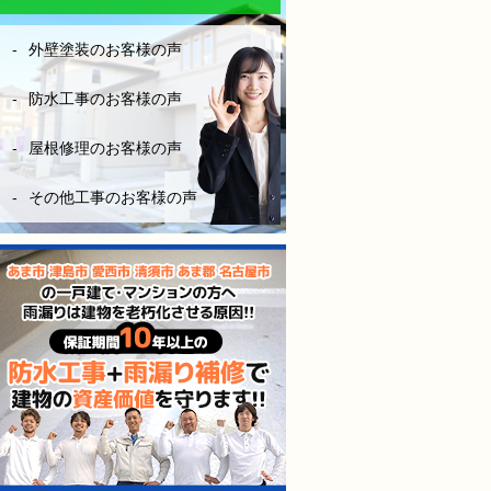
なりにお金はかかりますが、
長い年月を考えたら、妥当な
外壁塗装のお客様の声
金額です。やはり、安心と信
頼あるきちんとした業者を選
ぶ事は大切だなーとこの度凄
防水工事のお客様の声
く勉強になりました。
屋根修理のお客様の声
（株）モレナシホームさんに
防水工事お願いして本当に良
その他工事のお客様の声
かったと思います。
今後も点検やメンテナンス等
お世話になりますが、宜しく
お願いします。
防水工事、施工完工し、やっ
と、ホッとできました。
感謝しかないです。
本当にありがとうございまし
た。