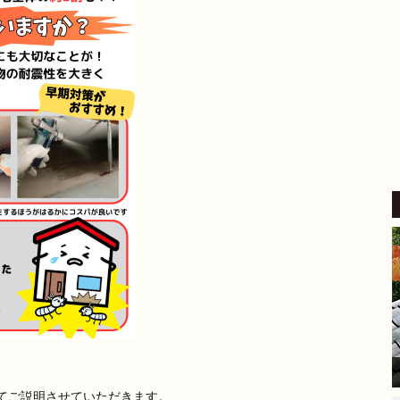
4 か月 前
外壁塗装をお願いしました。
​稲沢市内の自宅も築24年が経
過し、汚れやひび割れなど流
石に外壁の補修をしないとい
けないと考えていたところ、
続きを読む
地元業者から評判の良いこち
らにご相談しました。
​見積り前の調査では、バルコ
ニーの苔の状態を見て「この
部分は塗装もできるが、サイ
ディングを張り替えた方が良
い」とはっきり提案してくだ
さいました。
家の状態に合わせた的確なア
ドバイスをいただけたこと
が、大きな安心感と決め手に
なりました。
​現場に来てくださった職人さ
てご説明させていただきます。
んは、細かい部分まで非常に