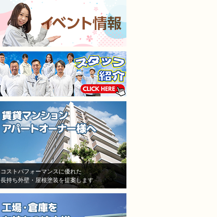
施工担当者3人が調査に来
仕上がりも満足してます
て、結果原因が施工不良と認
本当に狭くて足場がたた
めた！しかし、「安いから、
ところもなんとかして塗
防水が薄くなった！」「鳥が
くれました。
突っついたりする亀裂だ！」
隣の方への近隣挨拶や近
とか色々訳分からないいい訳
の説明までしっかりして
をしてきました。
だいてお隣さんのご協力
結局自分達の施工不良を認め
ただきながら塗り替えで
たにも関わらず、保証はな
ので本当に良かったです
し！一年も経ってないのに、
水漏れ！ありえない！怒り
しかありませんでした
その後A社の（株）モレナシ
ホームさんへ再度見積もりを
依頼！
状況を説明し、凄く親身に相
コストパフォーマンスに優れた
長持ち外壁・屋根塗装を提案します
談にのって頂き、今度こそは
と信用して（株）モレナシホ
ームさんで再度防水工事、施
工をお願いしました。