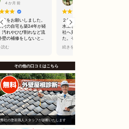
5 か月 前
6 か月 前
２年前に、アパート屋上の防
前回20年前に外壁塗装
水工事を行う為に、A社とB
古くなってきたからどこ
社へ見積もりを依頼しまし
用できるところで最後の
た。そのA社が（株）モレナ
テナンスの外壁塗装をし
シホームさんでした。
思ってました。
続きを読む
続きを読む
当初私は、水漏れがないのな
名古屋市で信頼できそう
ら、少しでも安い方が良いと
社から2社見積もりをと
B社を選び防水工事，施工を
した。
その他の口コミはこちら
お願いしました。Ｂしかし、
他社と比較したときにモ
半年も立たないうちに、沢山
シホームさんでは説明が
の亀裂がはいり、業者に連絡
かりされてて、狭い部分
して、その後補修工事をし、
りましたがモレナシホー
さらに3ヶ月後に賃貸で貸し
んは狭い部分まで施工し
ていたお部屋に水漏れを起こ
といけないとやりにくい
し、住人さんにご迷惑をおか
も手を抜かないことを安
けして、その後退所され、お
き依頼しました。
部屋は、全部屋水漏れ！大損
職人さんは寒い中真剣に
弊社の塗装職人スタッフが診断いたします
害！即業者に連絡して、原因
ていただいて頑張ってや
を追求すべく様依頼！
くれました。