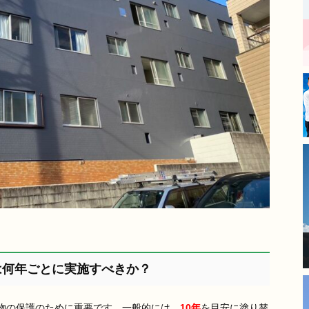
丁寧な仕事をされており、毎
日の進捗報告もあったので安
心してお任せできました。
​長年の傷みが気になっていた
箇所も新築のように綺麗にな
り、大変満足しています。
モレナシホームさんにお願い
して本当に良かったです。あ
りがとうございました。
は何年ごとに実施すべきか？
物の保護のために重要です。一般的には、
10年
を目安に塗り替