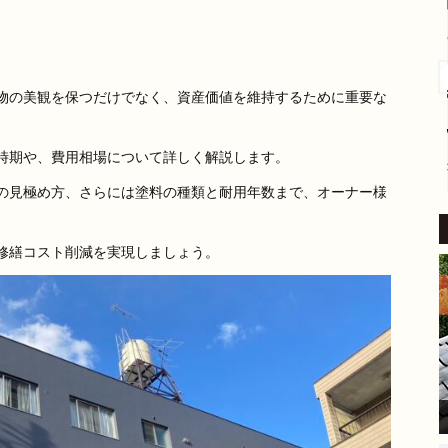
4 か月 前
外壁塗装をお願いしました。
​稲沢市内の自宅も築24年が経
物の美観を保つだけでなく、資産価値を維持するために重要な
過し、汚れやひび割れなど流
石に外壁の補修をしないとい
けないと考えていたところ、
時期や、費用相場について詳しく解説します。
続きを読む
地元業者から評判の良いこち
の見極め方、さらには塗料の種類と耐用年数まで、オーナー様
らにご相談しました。
​見積り前の調査では、バルコ
ニーの苔の状態を見て「この
修繕コスト削減を実現しましょう。
部分は塗装もできるが、サイ
ディングを張り替えた方が良
い」とはっきり提案してくだ
さいました。
家の状態に合わせた的確なア
ドバイスをいただけたこと
が、大きな安心感と決め手に
なりました。
​現場に来てくださった職人さ
んは、細かい部分まで非常に