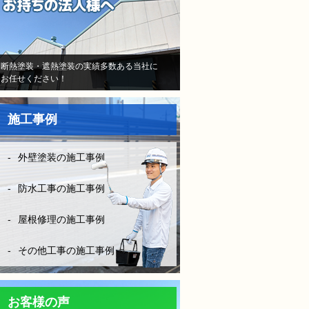
当初はB社のトラウマで不安
しかなかったけど、（株）モ
レナシホームさんはとにかく
納得いく丁寧な説明や、時間
断熱塗装・遮熱塗装の実績多数ある当社に
お任せください！
を費やしてくださり、また報
告書や日程など、仕事がきち
んとされていて、本当に安心
施工事例
して、お任せできました。B
社とは全く比べものになりま
せん。
外壁塗装の施工事例
お客様に対してしっかり寄り
添い向き合って頂き、その日
防水工事の施工事例
の施工状況をLINEの写メにて
確認ができたりと、徹底した
屋根修理の施工事例
管理とお客様の配慮等連携さ
れ凄く安心できました。
その他工事の施工事例
防水工事は決して安ければい
い！はダメです。水漏れをし
ては意味がない！やはりそれ
お客様の声