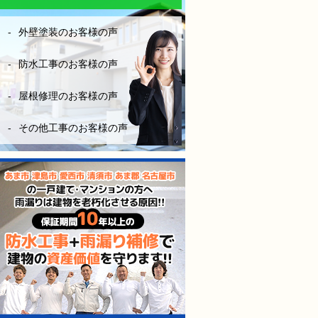
なりにお金はかかりますが、
長い年月を考えたら、妥当な
外壁塗装のお客様の声
金額です。やはり、安心と信
頼あるきちんとした業者を選
ぶ事は大切だなーとこの度凄
防水工事のお客様の声
く勉強になりました。
屋根修理のお客様の声
（株）モレナシホームさんに
防水工事お願いして本当に良
その他工事のお客様の声
かったと思います。
今後も点検やメンテナンス等
お世話になりますが、宜しく
お願いします。
防水工事、施工完工し、やっ
と、ホッとできました。
感謝しかないです。
本当にありがとうございまし
た。