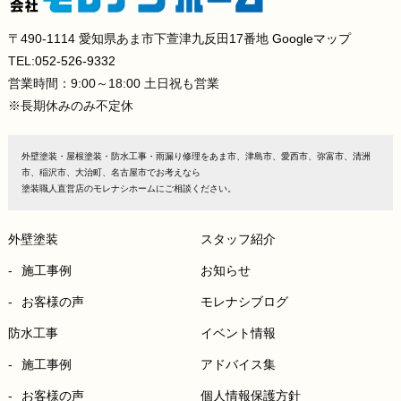
〒490-1114 愛知県あま市下萱津九反田17番地
Googleマップ
TEL:
052-526-9332
営業時間：9:00～18:00 土日祝も営業
※長期休みのみ不定休
外壁塗装・屋根塗装・防水工事・雨漏り修理をあま市、津島市、愛西市、弥富市、清洲
市、稲沢市、大治町、名古屋市でお考えなら
塗装職人直営店のモレナシホームにご相談ください。
外壁塗装
スタッフ紹介
施工事例
お知らせ
お客様の声
モレナシブログ
防水工事
イベント情報
施工事例
アドバイス集
お客様の声
個人情報保護方針