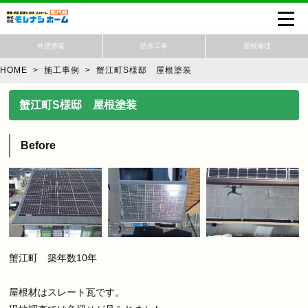
外壁塗装
防水工事
屋根修理
HOME
>
施工事例 >
蟹江町S様邸 屋根塗装
蟹江町S様邸 屋根塗装
Before
蟹江町 築年数10年
屋根材はスレート瓦です。